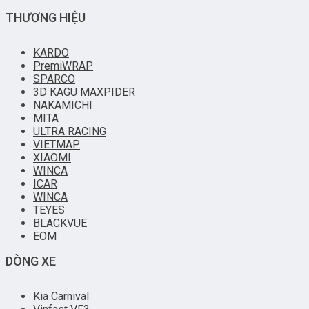
THƯƠNG HIỆU
KARDO
PremiWRAP
SPARCO
3D KAGU MAXPIDER
NAKAMICHI
MITA
ULTRA RACING
VIETMAP
XIAOMI
WINCA
ICAR
WINCA
TEYES
BLACKVUE
EOM
DÒNG XE
Kia Carnival