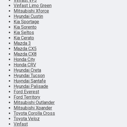
Vinfast VF3
Vinfast Limo Green
Mitsubishi Xforce
Hyundai Custin
Kia Sportage
Kia Sorento
Kia Seltos
Kia Cerato
Mazda 3
Mazda CX5
Mazda CX8
Honda City
Honda CRV
Hyundai Creta
Hyundai Tucson
Huyndai Santafe
Hyundai Palisade
Ford Everest
Ford Territory
Mitsubishi Outlander
Mitsubishi Xpander
Toyota Corolla Cross
Toyota Veloz
Vinfast