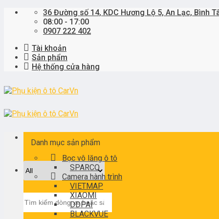
Skip
36 Đường số 14, KDC Hương Lộ 5, An Lạc, Bình T
to
08:00 - 17:00
content
0907 222 402
Tài khoản
Sản phẩm
Hệ thống cửa hàng
Danh mục sản phẩm
Bọc vô lăng ô tô
SPARCO
Camera hành trình
VIETMAP
XIAOMI
Tìm
DDPAI
kiếm:
BLACKVUE