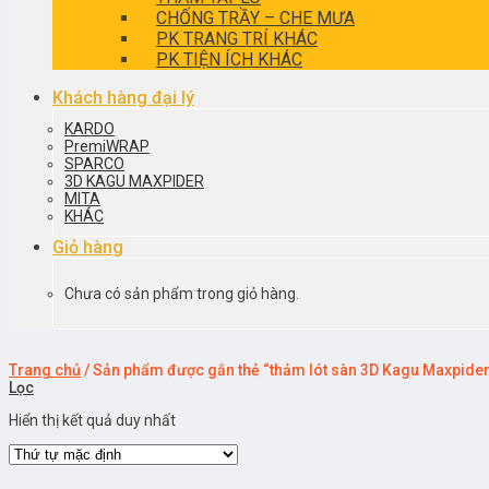
CHỐNG TRẦY – CHE MƯA
PK TRANG TRÍ KHÁC
PK TIỆN ÍCH KHÁC
Khách hàng đại lý
KARDO
PremiWRAP
SPARCO
3D KAGU MAXPIDER
MITA
KHÁC
Giỏ hàng
Chưa có sản phẩm trong giỏ hàng.
Trang chủ
/
Sản phẩm được gắn thẻ “thảm lót sàn 3D Kagu Maxpider
Lọc
Hiển thị kết quả duy nhất