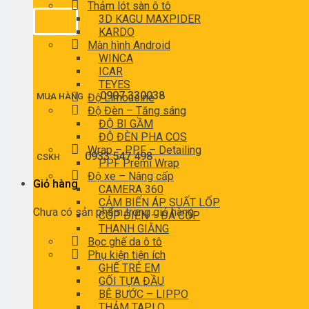
Thảm lót sàn ô tô
3D KAGU MAXPIDER
KARDO
Màn hình Android
WINCA
ICAR
TEYES
0907 330038
MUA HÀNG
Độ Limousine
Độ Đèn – Tăng sáng
ĐỘ BI GẦM
ĐỘ ĐÈN PHA COS
Wrap – PPF – Detailing
0933 547 498
CSKH
PPF Premi Wrap
Độ xe – Nâng cấp
Giỏ hàng
CAMERA 360
CẢM BIẾN ÁP SUẤT LỐP
Chưa có sản phẩm trong giỏ hàng.
CỐP ĐIỆN – ĐÁ CỐP
THANH GIẰNG
Bọc ghế da ô tô
Phụ kiện tiện ích
GHẾ TRẺ EM
GỐI TỰA ĐẦU
BỆ BƯỚC – LIPPO
THẢM TAPLO