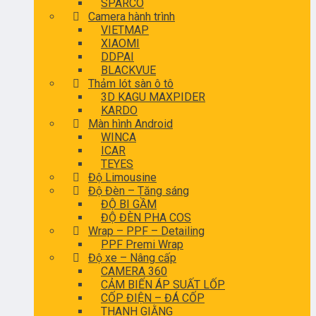
SPARCO
Camera hành trình
VIETMAP
XIAOMI
DDPAI
BLACKVUE
Thảm lót sàn ô tô
3D KAGU MAXPIDER
KARDO
Màn hình Android
WINCA
ICAR
TEYES
Độ Limousine
Độ Đèn – Tăng sáng
ĐỘ BI GẦM
ĐỘ ĐÈN PHA COS
Wrap – PPF – Detailing
PPF Premi Wrap
Độ xe – Nâng cấp
CAMERA 360
CẢM BIẾN ÁP SUẤT LỐP
CỐP ĐIỆN – ĐÁ CỐP
THANH GIẰNG