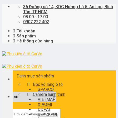
Skip
36 Đường số 14, KDC Hương Lộ 5, An Lạc, Bình
to
Tân, TP.HCM
content
08:00 - 17:00
0907 222 402
Tài khoản
Sản phẩm
Hệ thống cửa hàng
Danh mục sản phẩm
Bọc vô lăng ô tô
SPARCO
Camera hành trình
VIETMAP
XIAOMI
DDPAI
Tìm
BLACKVUE
kiếm: