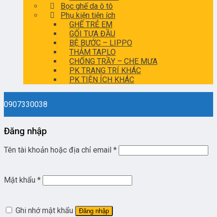
Bọc ghế da ô tô
Phụ kiện tiện ích
GHẾ TRẺ EM
GỐI TỰA ĐẦU
BỆ BƯỚC – LIPPO
THẢM TAPLO
CHỐNG TRẦY – CHE MƯA
PK TRANG TRÍ KHÁC
PK TIỆN ÍCH KHÁC
0907330038
Đăng nhập
Tên tài khoản hoặc địa chỉ email
*
Mật khẩu
*
Ghi nhớ mật khẩu
Đăng nhập