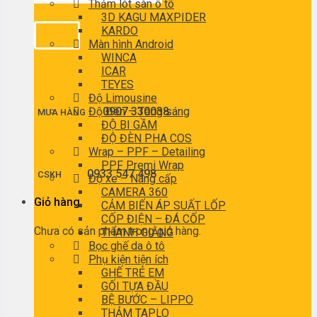
Thảm lót sàn ô tô
3D KAGU MAXPIDER
KARDO
Màn hình Android
WINCA
ICAR
TEYES
Độ Limousine
Độ Đèn – Tăng sáng
0907 330038
MUA HÀNG
ĐỘ BI GẦM
ĐỘ ĐÈN PHA COS
Wrap – PPF – Detailing
PPF Premi Wrap
0933 547 498
CSKH
Độ xe – Nâng cấp
CAMERA 360
Giỏ hàng
CẢM BIẾN ÁP SUẤT LỐP
CỐP ĐIỆN – ĐÁ CỐP
Chưa có sản phẩm trong giỏ hàng.
THANH GIẰNG
Bọc ghế da ô tô
Phụ kiện tiện ích
GHẾ TRẺ EM
GỐI TỰA ĐẦU
BỆ BƯỚC – LIPPO
THẢM TAPLO