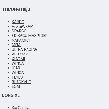
THƯƠNG HIỆU
KARDO
PremiWRAP
SPARCO
3D KAGU MAXPIDER
NAKAMICHI
MITA
ULTRA RACING
VIETMAP
XIAOMI
WINCA
ICAR
WINCA
TEYES
BLACKVUE
EOM
DÒNG XE
Kia Carnival