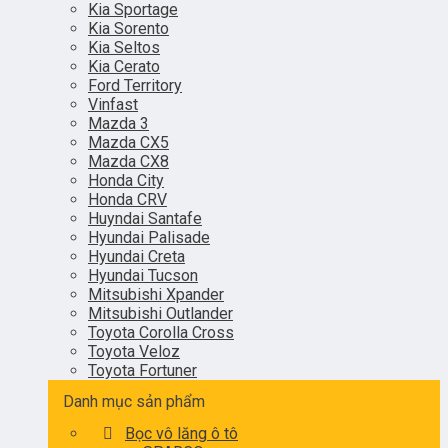
Kia Sportage
Kia Sorento
Kia Seltos
Kia Cerato
Ford Territory
Vinfast
Mazda 3
Mazda CX5
Mazda CX8
Honda City
Honda CRV
Huyndai Santafe
Hyundai Palisade
Hyundai Creta
Hyundai Tucson
Mitsubishi Xpander
Mitsubishi Outlander
Toyota Corolla Cross
Toyota Veloz
Toyota Fortuner
Danh mục sản phẩm
Bọc vô lăng ô tô