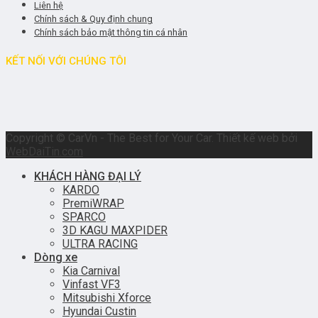
Liên hệ
Chính sách & Quy định chung
Chính sách bảo mật thông tin cá nhân
KẾT NỐI VỚI CHÚNG TÔI
Copyright © CarVn - The Best for Your Car. Thiết kế web bởi
WebDaiTin.com
KHÁCH HÀNG ĐẠI LÝ
KARDO
PremiWRAP
SPARCO
3D KAGU MAXPIDER
ULTRA RACING
Dòng xe
Kia Carnival
Vinfast VF3
Mitsubishi Xforce
Hyundai Custin