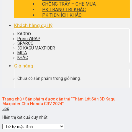
CHỐNG TRẦY – CHE MƯA
PK TRANG TRÍ KHÁC
PK TIỆN ÍCH KHÁC
Khách hàng đại lý
KARDO
PremiWRAP
SPARCO
3D KAGU MAXPIDER
MITA
KHÁC
Giỏ hàng
Chưa có sản phẩm trong giỏ hàng.
Trang chủ
/
Sản phẩm được gắn thẻ “Thảm Lót Sàn 3D Kagu
Maxpider Cho Honda CRV 2024”
Lọc
Hiển thị kết quả duy nhất