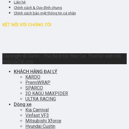
Liên hệ
Chính sách & Quy định chung
Chính sách bảo mật thông tin cá nhân
KẾT NỐI VỚI CHÚNG TÔI
Copyright © CarVn - The Best for Your Car. Thiết kế web bởi
WebDaiTin.com
KHÁCH HÀNG ĐẠI LÝ
KARDO
PremiWRAP
SPARCO
3D KAGU MAXPIDER
ULTRA RACING
Dòng xe
Kia Carnival
Vinfast VF3
Mitsubishi Xforce
Hyundai Custin