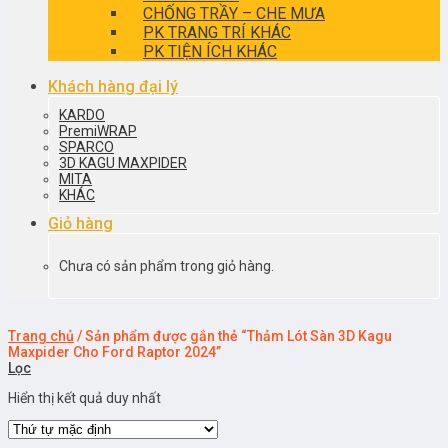
CHỐNG TRẦY – CHE MƯA
PK TRANG TRÍ KHÁC
PK TIỆN ÍCH KHÁC
Khách hàng đại lý
KARDO
PremiWRAP
SPARCO
3D KAGU MAXPIDER
MITA
KHÁC
Giỏ hàng
Chưa có sản phẩm trong giỏ hàng.
Trang chủ
/
Sản phẩm được gắn thẻ “Thảm Lót Sàn 3D Kagu
Maxpider Cho Ford Raptor 2024”
Lọc
Hiển thị kết quả duy nhất