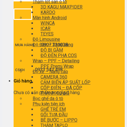
Thảm lót sàn ô tô
3D KAGU MAXPIDER
KARDO
Màn hình Android
WINCA
ICAR
TEYES
Độ Limousine
Độ Đèn – Tăng sáng
0907 330038
MUA HÀNG
ĐỘ BI GẦM
ĐỘ ĐÈN PHA COS
Wrap – PPF – Detailing
PPF Premi Wrap
0933 547 498
CSKH
Độ xe – Nâng cấp
CAMERA 360
Giỏ hàng
CẢM BIẾN ÁP SUẤT LỐP
CỐP ĐIỆN – ĐÁ CỐP
Chưa có sản phẩm trong giỏ hàng.
THANH GIẰNG
Bọc ghế da ô tô
Phụ kiện tiện ích
GHẾ TRẺ EM
GỐI TỰA ĐẦU
BỆ BƯỚC – LIPPO
THẢM TAPLO