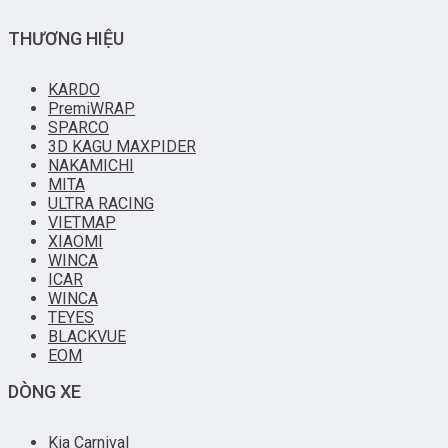
THƯƠNG HIỆU
KARDO
PremiWRAP
SPARCO
3D KAGU MAXPIDER
NAKAMICHI
MITA
ULTRA RACING
VIETMAP
XIAOMI
WINCA
ICAR
WINCA
TEYES
BLACKVUE
EOM
DÒNG XE
Kia Carnival