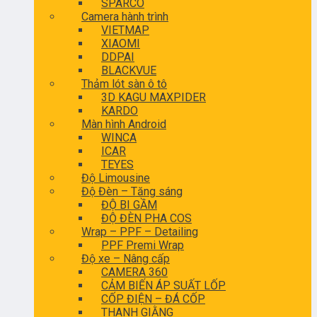
SPARCO
Camera hành trình
VIETMAP
XIAOMI
DDPAI
BLACKVUE
Thảm lót sàn ô tô
3D KAGU MAXPIDER
KARDO
Màn hình Android
WINCA
ICAR
TEYES
Độ Limousine
Độ Đèn – Tăng sáng
ĐỘ BI GẦM
ĐỘ ĐÈN PHA COS
Wrap – PPF – Detailing
PPF Premi Wrap
Độ xe – Nâng cấp
CAMERA 360
CẢM BIẾN ÁP SUẤT LỐP
CỐP ĐIỆN – ĐÁ CỐP
THANH GIẰNG