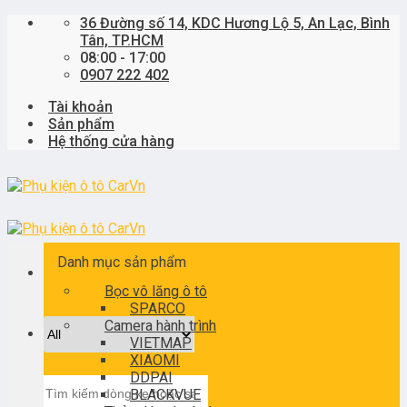
Skip
36 Đường số 14, KDC Hương Lộ 5, An Lạc, Bình
to
Tân, TP.HCM
content
08:00 - 17:00
0907 222 402
Tài khoản
Sản phẩm
Hệ thống cửa hàng
Danh mục sản phẩm
Bọc vô lăng ô tô
SPARCO
Camera hành trình
VIETMAP
XIAOMI
DDPAI
Tìm
BLACKVUE
kiếm: