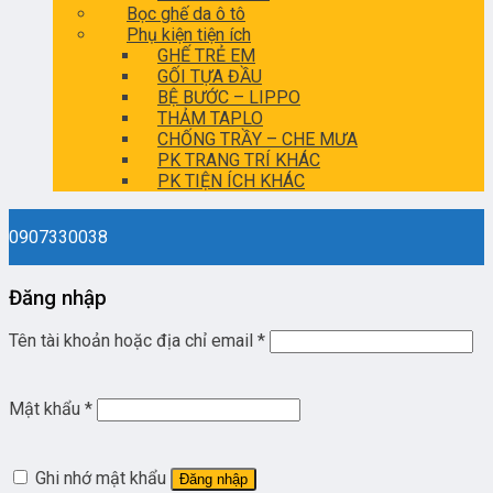
Bọc ghế da ô tô
Phụ kiện tiện ích
GHẾ TRẺ EM
GỐI TỰA ĐẦU
BỆ BƯỚC – LIPPO
THẢM TAPLO
CHỐNG TRẦY – CHE MƯA
PK TRANG TRÍ KHÁC
PK TIỆN ÍCH KHÁC
0907330038
Đăng nhập
Tên tài khoản hoặc địa chỉ email
*
Mật khẩu
*
Ghi nhớ mật khẩu
Đăng nhập