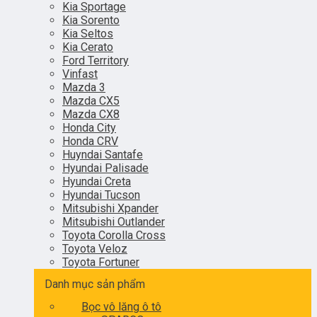
Kia Sportage
Kia Sorento
Kia Seltos
Kia Cerato
Ford Territory
Vinfast
Mazda 3
Mazda CX5
Mazda CX8
Honda City
Honda CRV
Huyndai Santafe
Hyundai Palisade
Hyundai Creta
Hyundai Tucson
Mitsubishi Xpander
Mitsubishi Outlander
Toyota Corolla Cross
Toyota Veloz
Toyota Fortuner
Danh mục sản phẩm
Bọc vô lăng ô tô