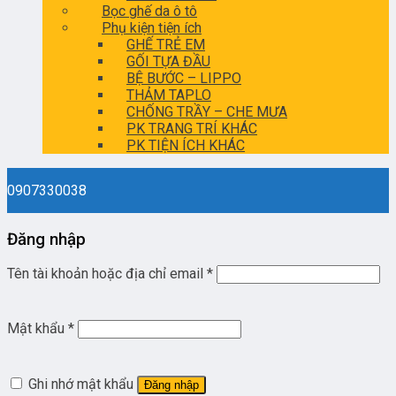
Bọc ghế da ô tô
Phụ kiện tiện ích
GHẾ TRẺ EM
GỐI TỰA ĐẦU
BỆ BƯỚC – LIPPO
THẢM TAPLO
CHỐNG TRẦY – CHE MƯA
PK TRANG TRÍ KHÁC
PK TIỆN ÍCH KHÁC
0907330038
Đăng nhập
Tên tài khoản hoặc địa chỉ email
*
Mật khẩu
*
Ghi nhớ mật khẩu
Đăng nhập