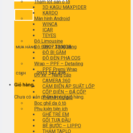
Thảm lót sàn ô tô
3D KAGU MAXPIDER
KARDO
Màn hình Android
WINCA
ICAR
TEYES
Độ Limousine
Độ Đèn – Tăng sáng
0907 330038
MUA HÀNG
ĐỘ BI GẦM
ĐỘ ĐÈN PHA COS
Wrap – PPF – Detailing
PPF Premi Wrap
0933 547 498
CSKH
Độ xe – Nâng cấp
CAMERA 360
Giỏ hàng
CẢM BIẾN ÁP SUẤT LỐP
CỐP ĐIỆN – ĐÁ CỐP
Chưa có sản phẩm trong giỏ hàng.
THANH GIẰNG
Bọc ghế da ô tô
Phụ kiện tiện ích
GHẾ TRẺ EM
GỐI TỰA ĐẦU
BỆ BƯỚC – LIPPO
THẢM TAPLO