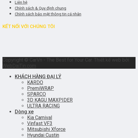
Liên hệ
Chính sách & Quy định chung
Chính sách bảo mật thông tin cá nhân
KẾT NỐI VỚI CHÚNG TÔI
Copyright © CarVn - The Best for Your Car. Thiết kế web bởi
WebDaiTin.com
KHÁCH HÀNG ĐẠI LÝ
KARDO
PremiWRAP
SPARCO
3D KAGU MAXPIDER
ULTRA RACING
Dòng xe
Kia Carnival
Vinfast VF3
Mitsubishi Xforce
Hyundai Custin