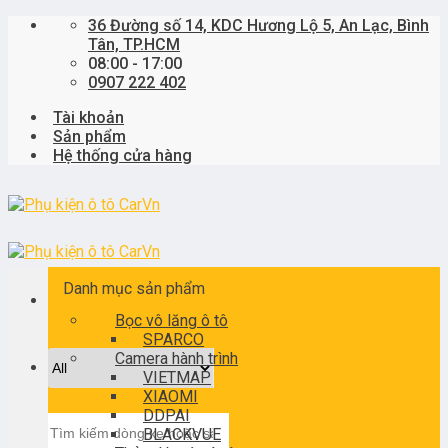
Skip
36 Đường số 14, KDC Hương Lộ 5, An Lạc, Bình
to
Tân, TP.HCM
content
08:00 - 17:00
0907 222 402
Tài khoản
Sản phẩm
Hệ thống cửa hàng
Danh mục sản phẩm
Bọc vô lăng ô tô
SPARCO
Camera hành trình
VIETMAP
XIAOMI
DDPAI
Tìm
BLACKVUE
kiếm: