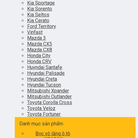
Kia Sportage
Kia Sorento
Kia Seltos
Kia Cerato
Ford Territory
Vinfast
Mazda 3
Mazda CX5
Mazda CX8
Honda City
Honda CRV
Huyndai Santafe
Hyundai Palisade
Hyundai Creta
Hyundai Tucson
Mitsubishi Xpander
Mitsubishi Outlander
Toyota Corolla Cross
Toyota Veloz
Toyota Fortuner
Danh mục sản phẩm
Bọc vô lăng ô tô