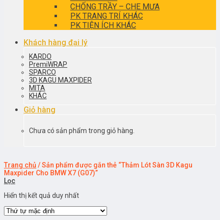
CHỐNG TRẦY – CHE MƯA
PK TRANG TRÍ KHÁC
PK TIỆN ÍCH KHÁC
Khách hàng đại lý
KARDO
PremiWRAP
SPARCO
3D KAGU MAXPIDER
MITA
KHÁC
Giỏ hàng
Chưa có sản phẩm trong giỏ hàng.
Trang chủ
/
Sản phẩm được gắn thẻ “Thảm Lót Sàn 3D Kagu
Maxpider Cho BMW X7 (G07)”
Lọc
Hiển thị kết quả duy nhất