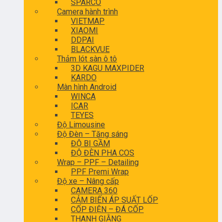
SPARCO
Camera hành trình
VIETMAP
XIAOMI
DDPAI
BLACKVUE
Thảm lót sàn ô tô
3D KAGU MAXPIDER
KARDO
Màn hình Android
WINCA
ICAR
TEYES
Độ Limousine
Độ Đèn – Tăng sáng
ĐỘ BI GẦM
ĐỘ ĐÈN PHA COS
Wrap – PPF – Detailing
PPF Premi Wrap
Độ xe – Nâng cấp
CAMERA 360
CẢM BIẾN ÁP SUẤT LỐP
CỐP ĐIỆN – ĐÁ CỐP
THANH GIẰNG