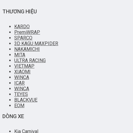
THƯƠNG HIỆU
KARDO
PremiWRAP
SPARCO
3D KAGU MAXPIDER
NAKAMICHI
MITA
ULTRA RACING
VIETMAP
XIAOMI
WINCA
ICAR
WINCA
TEYES
BLACKVUE
EOM
DÒNG XE
Kia Carnival