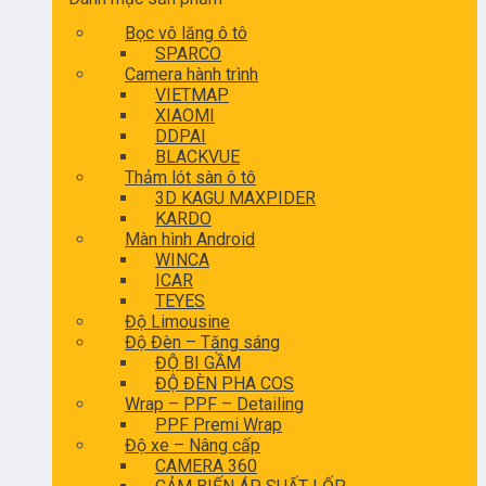
Bọc vô lăng ô tô
SPARCO
Camera hành trình
VIETMAP
XIAOMI
DDPAI
BLACKVUE
Thảm lót sàn ô tô
3D KAGU MAXPIDER
KARDO
Màn hình Android
WINCA
ICAR
TEYES
Độ Limousine
Độ Đèn – Tăng sáng
ĐỘ BI GẦM
ĐỘ ĐÈN PHA COS
Wrap – PPF – Detailing
PPF Premi Wrap
Độ xe – Nâng cấp
CAMERA 360