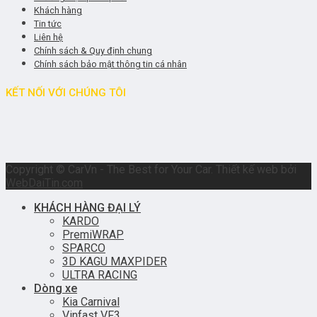
Khách hàng
Tin tức
Liên hệ
Chính sách & Quy định chung
Chính sách bảo mật thông tin cá nhân
KẾT NỐI VỚI CHÚNG TÔI
Copyright © CarVn - The Best for Your Car. Thiết kế web bởi
WebDaiTin.com
KHÁCH HÀNG ĐẠI LÝ
KARDO
PremiWRAP
SPARCO
3D KAGU MAXPIDER
ULTRA RACING
Dòng xe
Kia Carnival
Vinfast VF3