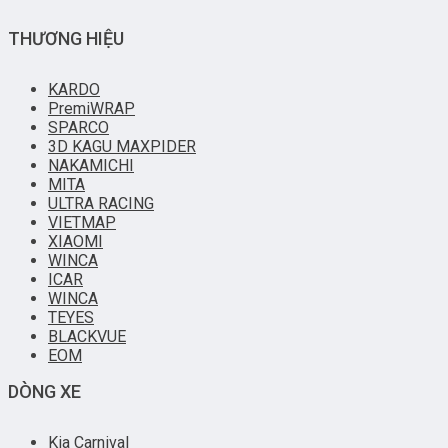
THƯƠNG HIỆU
KARDO
PremiWRAP
SPARCO
3D KAGU MAXPIDER
NAKAMICHI
MITA
ULTRA RACING
VIETMAP
XIAOMI
WINCA
ICAR
WINCA
TEYES
BLACKVUE
EOM
DÒNG XE
Kia Carnival