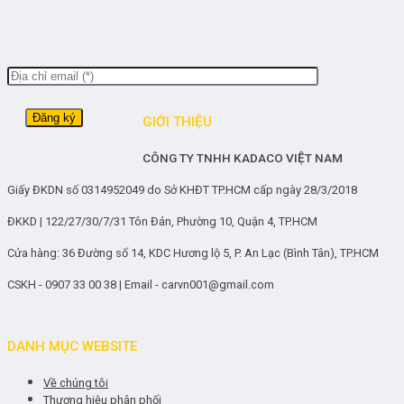
GIỚI THIỆU
CÔNG TY TNHH KADACO VIỆT NAM
Giấy ĐKDN số 0314952049 do Sở KHĐT TP.HCM cấp ngày 28/3/2018
ĐKKD | 122/27/30/7/31 Tôn Đản, Phường 10, Quận 4, TP.HCM
Cửa hàng: 36 Đường số 14, KDC Hương lộ 5, P. An Lạc (Bình Tân), TP.HCM
CSKH - 0907 33 00 38 | Email - carvn001@gmail.com
DANH MỤC WEBSITE
Về chúng tôi
Thương hiệu phân phối