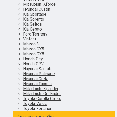
Mitsubishi Xforce
Hyundai Custin
Kia Sportage
Kia Sorento
Kia Seltos
Kia Cerato
Ford Territory
Vinfast
Mazda 3
Mazda CX5
Mazda CX8
Honda City
Honda CRV
Huyndai Santafe
Hyundai Palisade
Hyundai Creta
Hyundai Tucson
Mitsubishi Xpander
Mitsubishi Outlander
Toyota Corolla Cross
Toyota Veloz
Toyota Fortuner
Danh mục sản phẩm