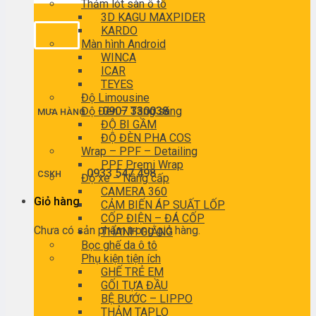
Thảm lót sàn ô tô
3D KAGU MAXPIDER
KARDO
Màn hình Android
WINCA
ICAR
TEYES
Độ Limousine
Độ Đèn – Tăng sáng
0907 330038
MUA HÀNG
ĐỘ BI GẦM
ĐỘ ĐÈN PHA COS
Wrap – PPF – Detailing
PPF Premi Wrap
0933 547 498
CSKH
Độ xe – Nâng cấp
CAMERA 360
Giỏ hàng
CẢM BIẾN ÁP SUẤT LỐP
CỐP ĐIỆN – ĐÁ CỐP
Chưa có sản phẩm trong giỏ hàng.
THANH GIẰNG
Bọc ghế da ô tô
Phụ kiện tiện ích
GHẾ TRẺ EM
GỐI TỰA ĐẦU
BỆ BƯỚC – LIPPO
THẢM TAPLO