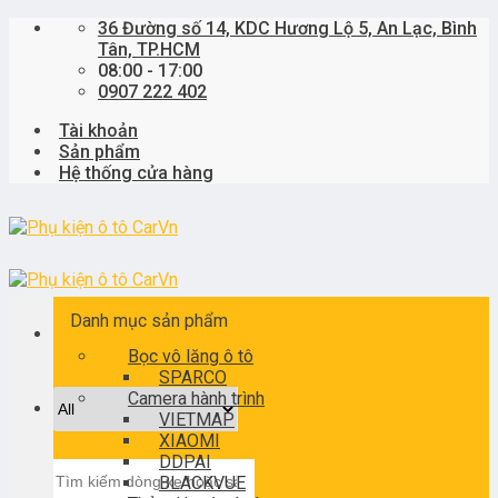
Skip
36 Đường số 14, KDC Hương Lộ 5, An Lạc, Bình
to
Tân, TP.HCM
content
08:00 - 17:00
0907 222 402
Tài khoản
Sản phẩm
Hệ thống cửa hàng
Danh mục sản phẩm
Bọc vô lăng ô tô
SPARCO
Camera hành trình
VIETMAP
XIAOMI
DDPAI
Tìm
BLACKVUE
kiếm: