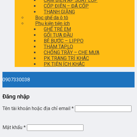
CẢM BIẾN ÁP SUẤT LỐP
CỐP ĐIỆN – ĐÁ CỐP
THANH GIẰNG
Bọc ghế da ô tô
Phụ kiện tiện ích
GHẾ TRẺ EM
GỐI TỰA ĐẦU
BỆ BƯỚC – LIPPO
THẢM TAPLO
CHỐNG TRẦY – CHE MƯA
PK TRANG TRÍ KHÁC
PK TIỆN ÍCH KHÁC
0907330038
Đăng nhập
Tên tài khoản hoặc địa chỉ email
*
Mật khẩu
*