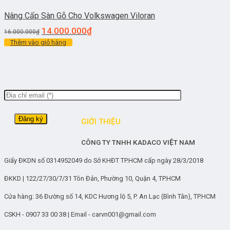
Nâng Cấp Sàn Gỗ Cho Volkswagen Viloran
14.000.000
₫
16.000.000
₫
Thêm vào giỏ hàng
GIỚI THIỆU
CÔNG TY TNHH KADACO VIỆT NAM
Giấy ĐKDN số 0314952049 do Sở KHĐT TP.HCM cấp ngày 28/3/2018
ĐKKD | 122/27/30/7/31 Tôn Đản, Phường 10, Quận 4, TP.HCM
Cửa hàng: 36 Đường số 14, KDC Hương lộ 5, P. An Lạc (Bình Tân), TP.HCM
CSKH - 0907 33 00 38 | Email - carvn001@gmail.com