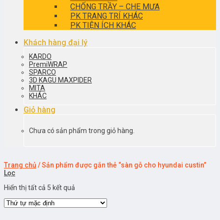
CHỐNG TRẦY – CHE MƯA
PK TRANG TRÍ KHÁC
PK TIỆN ÍCH KHÁC
Khách hàng đại lý
KARDO
PremiWRAP
SPARCO
3D KAGU MAXPIDER
MITA
KHÁC
Giỏ hàng
Chưa có sản phẩm trong giỏ hàng.
Trang chủ
/
Sản phẩm được gắn thẻ “sàn gỗ cho hyundai custin”
Lọc
Hiển thị tất cả 5 kết quả