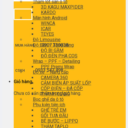
Thảm lót sàn ô tô
3D KAGU MAXPIDER
KARDO
Màn hình Android
WINCA
ICAR
TEYES
Độ Limousine
Độ Đèn – Tăng sáng
0907 330038
MUA HÀNG
ĐỘ BI GẦM
ĐỘ ĐÈN PHA COS
Wrap – PPF – Detailing
PPF Premi Wrap
0933 547 498
CSKH
Độ xe – Nâng cấp
CAMERA 360
Giỏ hàng
CẢM BIẾN ÁP SUẤT LỐP
CỐP ĐIỆN – ĐÁ CỐP
Chưa có sản phẩm trong giỏ hàng.
THANH GIẰNG
Bọc ghế da ô tô
Phụ kiện tiện ích
GHẾ TRẺ EM
GỐI TỰA ĐẦU
BỆ BƯỚC – LIPPO
THẢM TAPLO