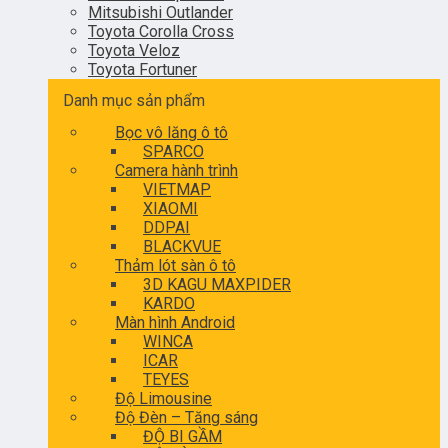
Mitsubishi Outlander
Toyota Corolla Cross
Toyota Veloz
Toyota Fortuner
Danh mục sản phẩm
Bọc vô lăng ô tô
SPARCO
Camera hành trình
VIETMAP
XIAOMI
DDPAI
BLACKVUE
Thảm lót sàn ô tô
3D KAGU MAXPIDER
KARDO
Màn hình Android
WINCA
ICAR
TEYES
Độ Limousine
Độ Đèn – Tăng sáng
ĐỘ BI GẦM