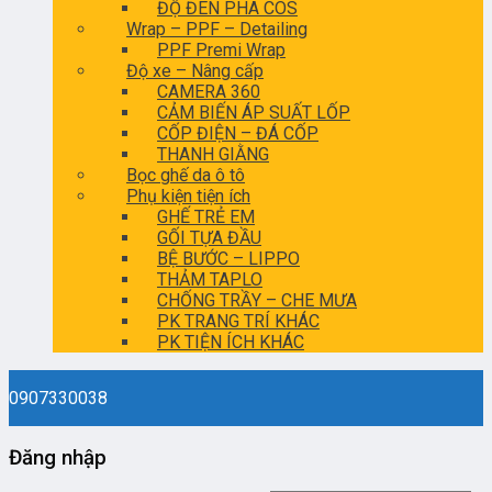
ĐỘ ĐÈN PHA COS
Wrap – PPF – Detailing
PPF Premi Wrap
Độ xe – Nâng cấp
CAMERA 360
CẢM BIẾN ÁP SUẤT LỐP
CỐP ĐIỆN – ĐÁ CỐP
THANH GIẰNG
Bọc ghế da ô tô
Phụ kiện tiện ích
GHẾ TRẺ EM
GỐI TỰA ĐẦU
BỆ BƯỚC – LIPPO
THẢM TAPLO
CHỐNG TRẦY – CHE MƯA
PK TRANG TRÍ KHÁC
PK TIỆN ÍCH KHÁC
0907330038
Đăng nhập