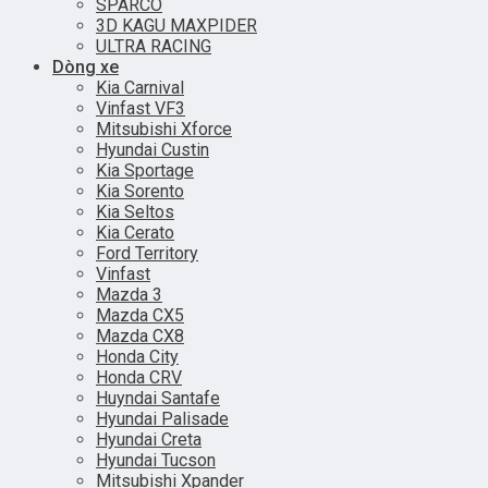
SPARCO
3D KAGU MAXPIDER
ULTRA RACING
Dòng xe
Kia Carnival
Vinfast VF3
Mitsubishi Xforce
Hyundai Custin
Kia Sportage
Kia Sorento
Kia Seltos
Kia Cerato
Ford Territory
Vinfast
Mazda 3
Mazda CX5
Mazda CX8
Honda City
Honda CRV
Huyndai Santafe
Hyundai Palisade
Hyundai Creta
Hyundai Tucson
Mitsubishi Xpander