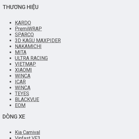
THƯƠNG HIỆU
KARDO
PremiWRAP
SPARCO
3D KAGU MAXPIDER
NAKAMICHI
MITA
ULTRA RACING
VIETMAP
XIAOMI
WINCA
ICAR
WINCA
TEYES
BLACKVUE
EOM
DÒNG XE
Kia Carnival
Vinfast VF3