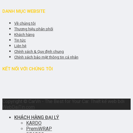
DANH MỤC WEBSITE
Về chúng tôi
Thương hiệu phân phối
Khách hàng
Tin tức
Liên hệ
Chính sách & Quy định chung
Chính sách bảo mật thông tin cá nhân
KẾT NỐI VỚI CHÚNG TÔI
Copyright © CarVn - The Best for Your Car. Thiết kế web bởi
WebDaiTin.com
KHÁCH HÀNG ĐẠI LÝ
KARDO
PremiWRAP