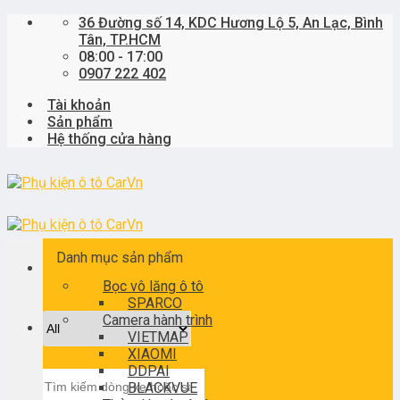
Skip
36 Đường số 14, KDC Hương Lộ 5, An Lạc, Bình
to
Tân, TP.HCM
content
08:00 - 17:00
0907 222 402
Tài khoản
Sản phẩm
Hệ thống cửa hàng
Danh mục sản phẩm
Bọc vô lăng ô tô
SPARCO
Camera hành trình
VIETMAP
XIAOMI
DDPAI
Tìm
BLACKVUE
kiếm: