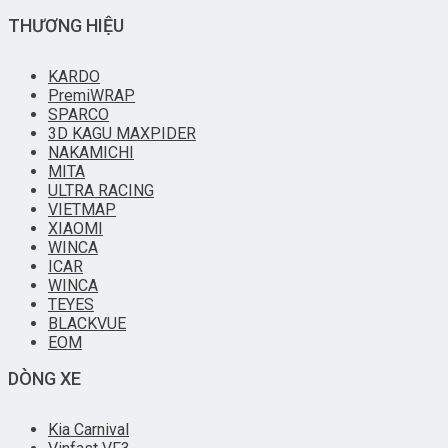
THƯƠNG HIỆU
KARDO
PremiWRAP
SPARCO
3D KAGU MAXPIDER
NAKAMICHI
MITA
ULTRA RACING
VIETMAP
XIAOMI
WINCA
ICAR
WINCA
TEYES
BLACKVUE
EOM
DÒNG XE
Kia Carnival