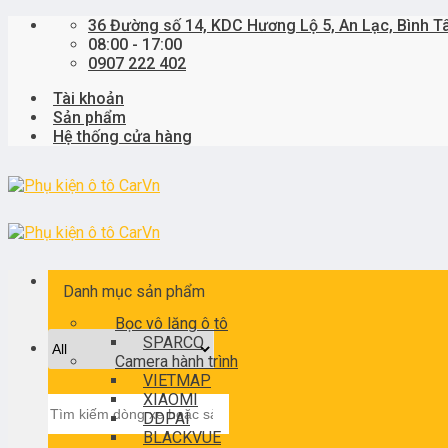
Skip
36 Đường số 14, KDC Hương Lộ 5, An Lạc, Bình T
to
08:00 - 17:00
content
0907 222 402
Tài khoản
Sản phẩm
Hệ thống cửa hàng
Danh mục sản phẩm
Bọc vô lăng ô tô
SPARCO
Camera hành trình
VIETMAP
XIAOMI
Tìm
DDPAI
kiếm:
BLACKVUE