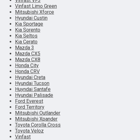
Vinfast VF3
Vinfast Limo Green
Mitsubishi Xforce
Hyundai Custin
Kia Sportage
Kia Sorento
Kia Seltos
Kia Cerato
Mazda 3
Mazda CX5
Mazda CX8
Honda City
Honda CRV
Hyundai Creta
Hyundai Tucson
Huyndai Santafe
Hyundai Palisade
Ford Everest
Ford Territory
Mitsubishi Outlander
Mitsubishi Xpander
Toyota Corolla Cross
Toyota Veloz
Vinfast