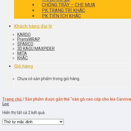
CHỐNG TRẦY – CHE MƯA
PK TRANG TRÍ KHÁC
PK TIỆN ÍCH KHÁC
Khách hàng đại lý
KARDO
PremiWRAP
SPARCO
3D KAGU MAXPIDER
MITA
KHÁC
Giỏ hàng
Chưa có sản phẩm trong giỏ hàng.
Trang chủ
/
Sản phẩm được gắn thẻ “sàn gỗ cao cấp cho kia Carniva
Lọc
Hiển thị tất cả 2 kết quả