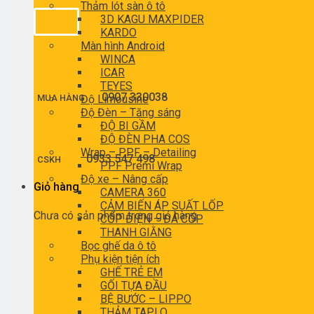
Thảm lót sàn ô tô
3D KAGU MAXPIDER
KARDO
Màn hình Android
WINCA
ICAR
TEYES
0907 330038
MUA HÀNG
Độ Limousine
Độ Đèn – Tăng sáng
ĐỘ BI GẦM
ĐỘ ĐÈN PHA COS
Wrap – PPF – Detailing
0933 547 498
CSKH
PPF Premi Wrap
Độ xe – Nâng cấp
Giỏ hàng
CAMERA 360
CẢM BIẾN ÁP SUẤT LỐP
Chưa có sản phẩm trong giỏ hàng.
CỐP ĐIỆN – ĐÁ CỐP
THANH GIẰNG
Bọc ghế da ô tô
Phụ kiện tiện ích
GHẾ TRẺ EM
GỐI TỰA ĐẦU
BỆ BƯỚC – LIPPO
THẢM TAPLO