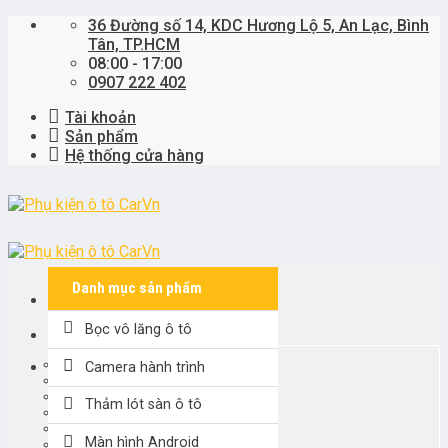
Skip
36 Đường số 14, KDC Hương Lộ 5, An Lạc, Bình
to
Tân, TP.HCM
content
08:00 - 17:00
0907 222 402
Tài khoản
Sản phẩm
Hệ thống cửa hàng
Danh mục sản phẩm
Bọc vô lăng ô tô
Khách hàng đại lý
KARDO
Camera hành trình
PremiWRAP
SPARCO
Thảm lót sàn ô tô
3D KAGU MAXPIDER
Tìm
MITA
kiếm:
Màn hình Android
KHÁC