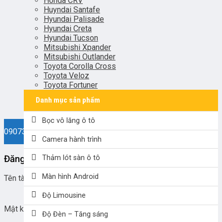
Honda CRV
Huyndai Santafe
Hyundai Palisade
Hyundai Creta
Hyundai Tucson
Mitsubishi Xpander
Mitsubishi Outlander
Toyota Corolla Cross
Toyota Veloz
Toyota Fortuner
Danh mục sản phẩm
Bọc vô lăng ô tô
0907330038
Camera hành trình
Đăng nhập
Thảm lót sàn ô tô
Màn hình Android
Tên tài khoản hoặc địa chỉ email
*
Độ Limousine
Mật khẩu
*
Độ Đèn – Tăng sáng