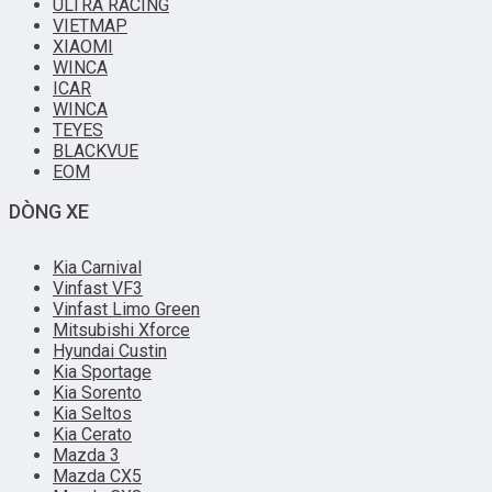
ULTRA RACING
VIETMAP
XIAOMI
WINCA
ICAR
WINCA
TEYES
BLACKVUE
EOM
DÒNG XE
Kia Carnival
Vinfast VF3
Vinfast Limo Green
Mitsubishi Xforce
Hyundai Custin
Kia Sportage
Kia Sorento
Kia Seltos
Kia Cerato
Mazda 3
Mazda CX5