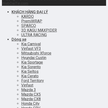
WebDaiTin.com
KHÁCH HÀNG ĐẠI LÝ
KARDO
PremiWRAP
SPARCO
3D KAGU MAXPIDER
ULTRA RACING
Dòng xe
Kia Carnival
Vinfast VF3
Mitsubishi Xforce
Hyundai Custin
Kia Sportage
Kia Sorento
Kia Seltos
Kia Cerato
Ford Territory
Vinfast
Mazda 3
Mazda CX5
Mazda CX8
Honda City