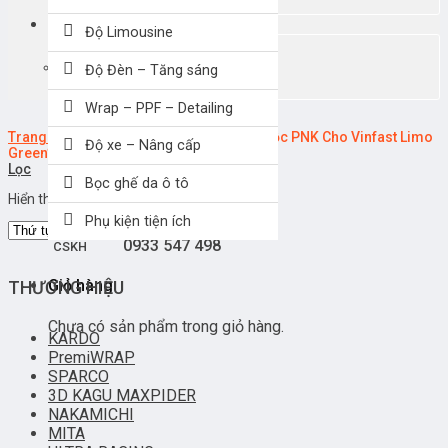
Giỏ hàng
Độ Limousine
Chưa có sản phẩm trong giỏ hàng.
Độ Đèn – Tăng sáng
Wrap – PPF – Detailing
Trang chủ
/
Sản phẩm được gắn thẻ “Phuộc PNK Cho Vinfast Limo
Độ xe – Nâng cấp
Green”
0907 330038
MUA HÀNG
Lọc
Bọc ghế da ô tô
Hiển thị kết quả duy nhất
Phụ kiện tiện ích
0933 547 498
CSKH
Giỏ hàng
THƯƠNG HIỆU
Chưa có sản phẩm trong giỏ hàng.
KARDO
PremiWRAP
SPARCO
3D KAGU MAXPIDER
NAKAMICHI
MITA