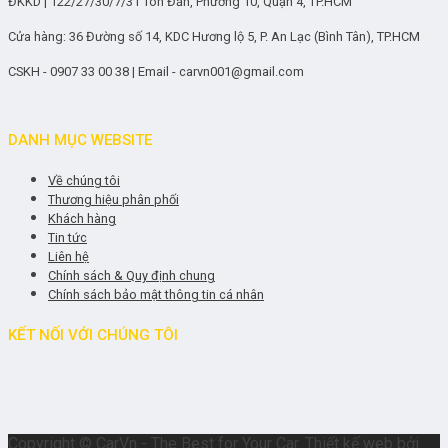
ĐKKD | 122/27/30/7/31 Tôn Đản, Phường 10, Quận 4, TP.HCM
Cửa hàng: 36 Đường số 14, KDC Hương lộ 5, P. An Lạc (Bình Tân), TP.HCM
CSKH - 0907 33 00 38 | Email - carvn001@gmail.com
DANH MỤC WEBSITE
Về chúng tôi
Thương hiệu phân phối
Khách hàng
Tin tức
Liên hệ
Chính sách & Quy định chung
Chính sách bảo mật thông tin cá nhân
KẾT NỐI VỚI CHÚNG TÔI
Copyright © CarVn - The Best for Your Car. Thiết kế web bởi