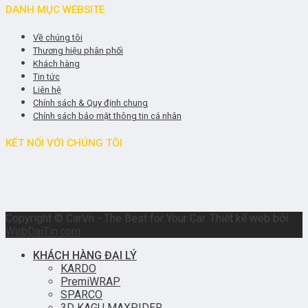
DANH MỤC WEBSITE
Về chúng tôi
Thương hiệu phân phối
Khách hàng
Tin tức
Liên hệ
Chính sách & Quy định chung
Chính sách bảo mật thông tin cá nhân
KẾT NỐI VỚI CHÚNG TÔI
Copyright © CarVn - The Best for Your Car. Thiết kế web bởi
WebDaiTin.com
KHÁCH HÀNG ĐẠI LÝ
KARDO
PremiWRAP
SPARCO
3D KAGU MAXPIDER