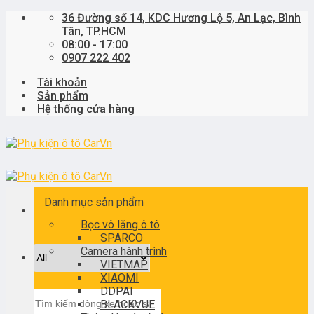
Skip
36 Đường số 14, KDC Hương Lộ 5, An Lạc, Bình
to
Tân, TP.HCM
content
08:00 - 17:00
0907 222 402
Tài khoản
Sản phẩm
Hệ thống cửa hàng
Danh mục sản phẩm
Bọc vô lăng ô tô
SPARCO
Camera hành trình
VIETMAP
XIAOMI
DDPAI
Tìm
BLACKVUE
kiếm: