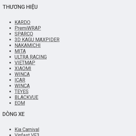
THƯƠNG HIỆU
KARDO
PremiWRAP
SPARCO
3D KAGU MAXPIDER
NAKAMICHI
MITA
ULTRA RACING
VIETMAP
XIAOMI
WINCA
ICAR
WINCA
TEYES
BLACKVUE
EOM
DÒNG XE
Kia Carnival
Vinfast VF3