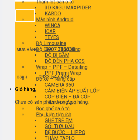
Thảm lót sàn ô tô
3D KAGU MAXPIDER
KARDO
Màn hình Android
WINCA
ICAR
TEYES
Độ Limousine
Độ Đèn – Tăng sáng
0907 330038
MUA HÀNG
ĐỘ BI GẦM
ĐỘ ĐÈN PHA COS
Wrap – PPF – Detailing
PPF Premi Wrap
0933 547 498
CSKH
Độ xe – Nâng cấp
CAMERA 360
Giỏ hàng
CẢM BIẾN ÁP SUẤT LỐP
CỐP ĐIỆN – ĐÁ CỐP
Chưa có sản phẩm trong giỏ hàng.
THANH GIẰNG
Bọc ghế da ô tô
Phụ kiện tiện ích
GHẾ TRẺ EM
GỐI TỰA ĐẦU
BỆ BƯỚC – LIPPO
THẢM TAPLO