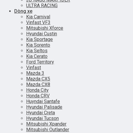
ULTRA RACING
Dòng xe
Kia Carnival
Vinfast VF3
Mitsubishi Xforce
Hyundai Custin
Kia Sportage
Kia Sorento
Kia Seltos
Kia Cerato
Ford Territory
Vinfast
Mazda 3
Mazda CX5
Mazda CX8
Honda City
Honda CRV
Huyndai Santafe
Hyundai Palisade
Hyundai Creta
Hyundai Tucson
Mitsubishi Xpander
Mitsubishi Outlander