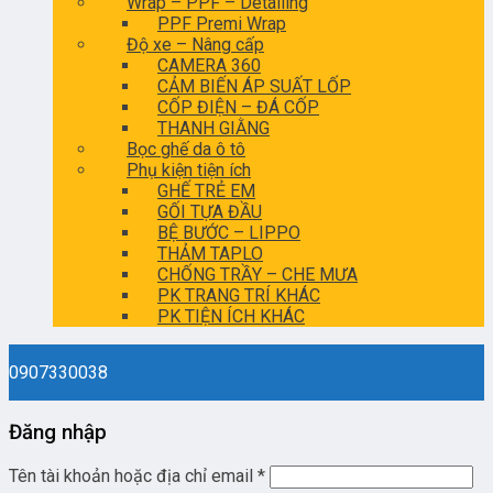
Wrap – PPF – Detailing
PPF Premi Wrap
Độ xe – Nâng cấp
CAMERA 360
CẢM BIẾN ÁP SUẤT LỐP
CỐP ĐIỆN – ĐÁ CỐP
THANH GIẰNG
Bọc ghế da ô tô
Phụ kiện tiện ích
GHẾ TRẺ EM
GỐI TỰA ĐẦU
BỆ BƯỚC – LIPPO
THẢM TAPLO
CHỐNG TRẦY – CHE MƯA
PK TRANG TRÍ KHÁC
PK TIỆN ÍCH KHÁC
0907330038
Đăng nhập
Tên tài khoản hoặc địa chỉ email
*