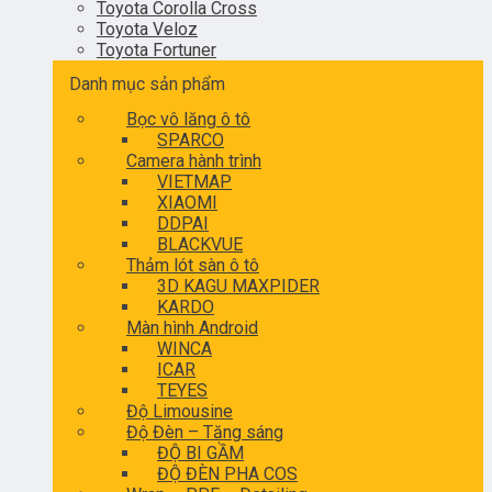
Toyota Corolla Cross
Toyota Veloz
Toyota Fortuner
Danh mục sản phẩm
Bọc vô lăng ô tô
SPARCO
Camera hành trình
VIETMAP
XIAOMI
DDPAI
BLACKVUE
Thảm lót sàn ô tô
3D KAGU MAXPIDER
KARDO
Màn hình Android
WINCA
ICAR
TEYES
Độ Limousine
Độ Đèn – Tăng sáng
ĐỘ BI GẦM
ĐỘ ĐÈN PHA COS