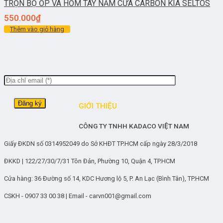
TRỌN BỘ ỐP VÀ HỎM TAY NẮM CỬA CARBON KIA SELTOS
550.000
₫
Thêm vào giỏ hàng
GIỚI THIỆU
CÔNG TY TNHH KADACO VIỆT NAM
Giấy ĐKDN số 0314952049 do Sở KHĐT TP.HCM cấp ngày 28/3/2018
ĐKKD | 122/27/30/7/31 Tôn Đản, Phường 10, Quận 4, TP.HCM
Cửa hàng: 36 Đường số 14, KDC Hương lộ 5, P. An Lạc (Bình Tân), TP.HCM
CSKH - 0907 33 00 38 | Email - carvn001@gmail.com