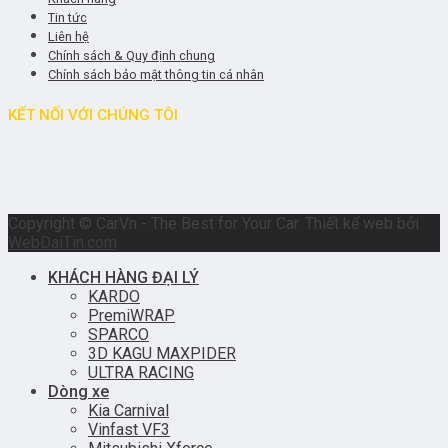
Tin tức
Liên hệ
Chính sách & Quy định chung
Chính sách bảo mật thông tin cá nhân
KẾT NỐI VỚI CHÚNG TÔI
Copyright © CarVn - The Best for Your Car. Thiết kế web bởi
WebDaiTin.com
KHÁCH HÀNG ĐẠI LÝ
KARDO
PremiWRAP
SPARCO
3D KAGU MAXPIDER
ULTRA RACING
Dòng xe
Kia Carnival
Vinfast VF3