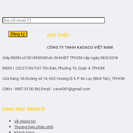
GIỚI THIỆU
CÔNG TY TNHH KADACO VIỆT NAM
Giấy ĐKDN số 0314952049 do Sở KHĐT TP.HCM cấp ngày 28/3/2018
ĐKKD | 122/27/30/7/31 Tôn Đản, Phường 10, Quận 4, TP.HCM
Cửa hàng: 36 Đường số 14, KDC Hương lộ 5, P. An Lạc (Bình Tân), TP.HCM
CSKH - 0907 33 00 38 | Email - carvn001@gmail.com
DANH MỤC WEBSITE
Về chúng tôi
Thương hiệu phân phối
Khách hàng