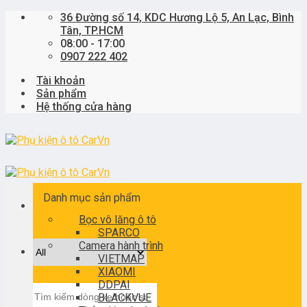
Skip
36 Đường số 14, KDC Hương Lộ 5, An Lạc, Bình
to
Tân, TP.HCM
content
08:00 - 17:00
0907 222 402
Tài khoản
Sản phẩm
Hệ thống cửa hàng
Danh mục sản phẩm
Bọc vô lăng ô tô
SPARCO
Camera hành trình
VIETMAP
XIAOMI
DDPAI
Tìm
BLACKVUE
kiếm: