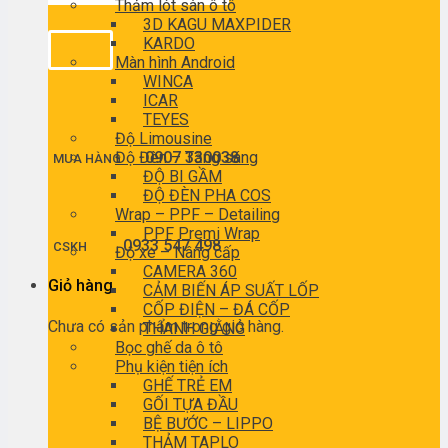
Thảm lót sàn ô tô
3D KAGU MAXPIDER
KARDO
Màn hình Android
WINCA
ICAR
TEYES
Độ Limousine
Độ Đèn – Tăng sáng
0907 330038
MUA HÀNG
ĐỘ BI GẦM
ĐỘ ĐÈN PHA COS
Wrap – PPF – Detailing
PPF Premi Wrap
0933 547 498
CSKH
Độ xe – Nâng cấp
CAMERA 360
Giỏ hàng
CẢM BIẾN ÁP SUẤT LỐP
CỐP ĐIỆN – ĐÁ CỐP
Chưa có sản phẩm trong giỏ hàng.
THANH GIẰNG
Bọc ghế da ô tô
Phụ kiện tiện ích
GHẾ TRẺ EM
GỐI TỰA ĐẦU
BỆ BƯỚC – LIPPO
THẢM TAPLO