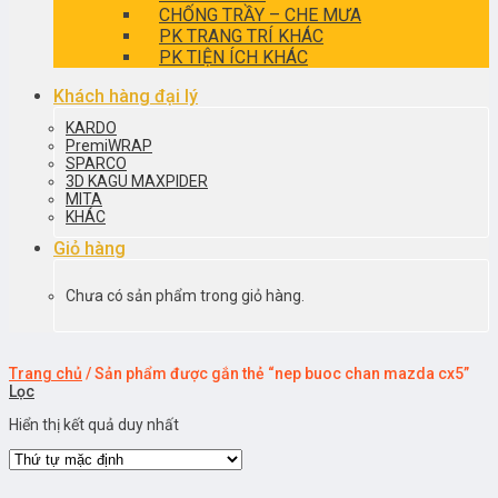
CHỐNG TRẦY – CHE MƯA
PK TRANG TRÍ KHÁC
PK TIỆN ÍCH KHÁC
Khách hàng đại lý
KARDO
PremiWRAP
SPARCO
3D KAGU MAXPIDER
MITA
KHÁC
Giỏ hàng
Chưa có sản phẩm trong giỏ hàng.
Trang chủ
/
Sản phẩm được gắn thẻ “nep buoc chan mazda cx5”
Lọc
Hiển thị kết quả duy nhất