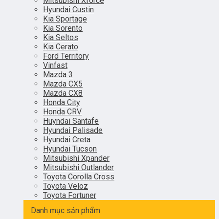
Mitsubishi Xforce
Hyundai Custin
Kia Sportage
Kia Sorento
Kia Seltos
Kia Cerato
Ford Territory
Vinfast
Mazda 3
Mazda CX5
Mazda CX8
Honda City
Honda CRV
Huyndai Santafe
Hyundai Palisade
Hyundai Creta
Hyundai Tucson
Mitsubishi Xpander
Mitsubishi Outlander
Toyota Corolla Cross
Toyota Veloz
Toyota Fortuner
Danh mục sản phẩm