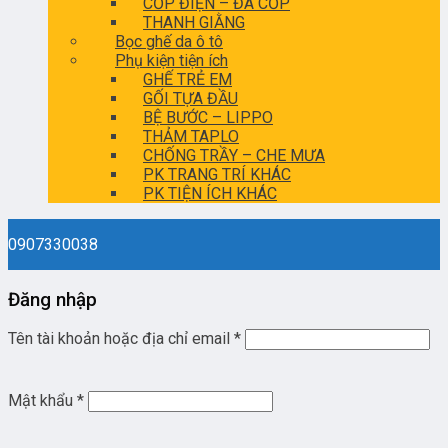
CỐP ĐIỆN – ĐÁ CỐP
THANH GIẰNG
Bọc ghế da ô tô
Phụ kiện tiện ích
GHẾ TRẺ EM
GỐI TỰA ĐẦU
BỆ BƯỚC – LIPPO
THẢM TAPLO
CHỐNG TRẦY – CHE MƯA
PK TRANG TRÍ KHÁC
PK TIỆN ÍCH KHÁC
0907330038
Đăng nhập
Tên tài khoản hoặc địa chỉ email
*
Mật khẩu
*