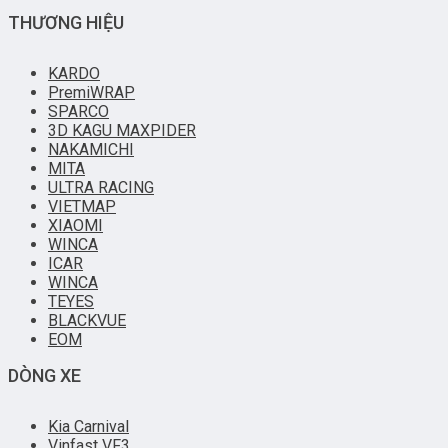
THƯƠNG HIỆU
KARDO
PremiWRAP
SPARCO
3D KAGU MAXPIDER
NAKAMICHI
MITA
ULTRA RACING
VIETMAP
XIAOMI
WINCA
ICAR
WINCA
TEYES
BLACKVUE
EOM
DÒNG XE
Kia Carnival
Vinfast VF3