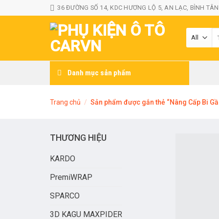
Skip
36 ĐƯỜNG SỐ 14, KDC HƯƠNG LỘ 5, AN LẠC, BÌNH TÂN
to
content
T
ki
Danh mục sản phẩm
Trang chủ
/
Sản phẩm được gắn thẻ “Nâng Cấp Bi Gầ
THƯƠNG HIỆU
KARDO
PremiWRAP
SPARCO
3D KAGU MAXPIDER