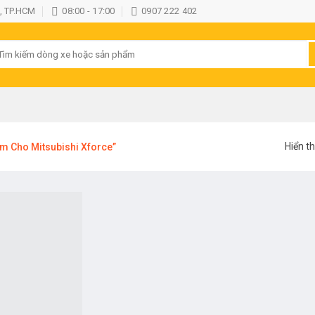
, TP.HCM
08:00 - 17:00
0907 222 402
ìm
ếm:
Hiển th
m Cho Mitsubishi Xforce”