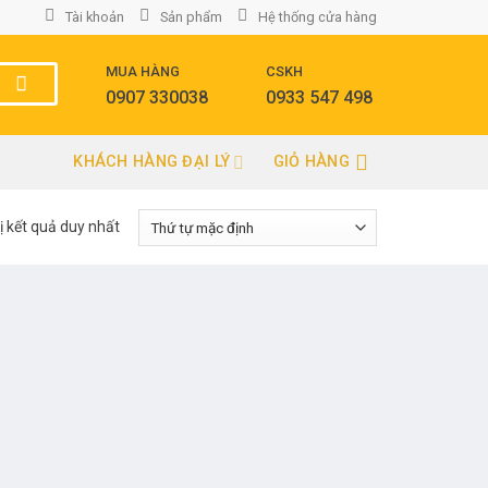
Tài khoản
Sản phẩm
Hệ thống cửa hàng
MUA HÀNG
CSKH
0907 330038
0933 547 498
KHÁCH HÀNG ĐẠI LÝ
GIỎ HÀNG
ị kết quả duy nhất