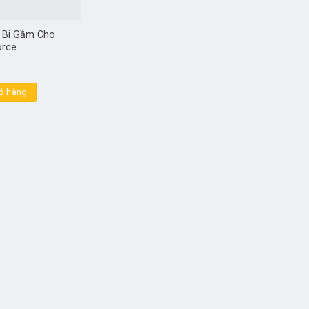
 Bi Gầm Cho
orce
ỏ hàng