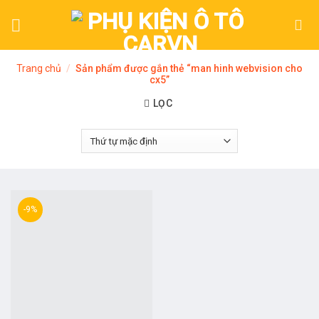
Skip
to
content
Trang chủ
/
Sản phẩm được gắn thẻ “man hinh webvision cho
cx5”
LỌC
-9%