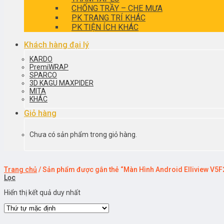
CHỐNG TRẦY – CHE MƯA
PK TRANG TRÍ KHÁC
PK TIỆN ÍCH KHÁC
Khách hàng đại lý
KARDO
PremiWRAP
SPARCO
3D KAGU MAXPIDER
MITA
KHÁC
Giỏ hàng
Chưa có sản phẩm trong giỏ hàng.
Trang chủ
/
Sản phẩm được gắn thẻ “Màn Hình Android Elliview V5F
Lọc
Hiển thị kết quả duy nhất