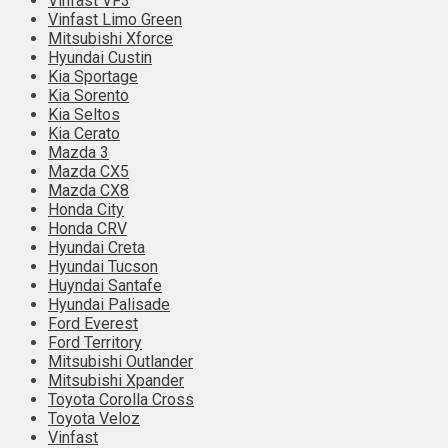
Vinfast VF3
Vinfast Limo Green
Mitsubishi Xforce
Hyundai Custin
Kia Sportage
Kia Sorento
Kia Seltos
Kia Cerato
Mazda 3
Mazda CX5
Mazda CX8
Honda City
Honda CRV
Hyundai Creta
Hyundai Tucson
Huyndai Santafe
Hyundai Palisade
Ford Everest
Ford Territory
Mitsubishi Outlander
Mitsubishi Xpander
Toyota Corolla Cross
Toyota Veloz
Vinfast