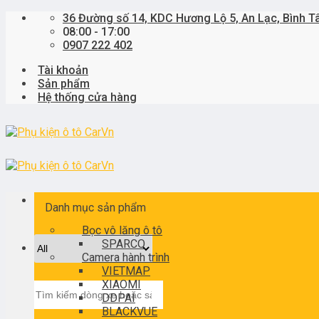
Skip
36 Đường số 14, KDC Hương Lộ 5, An Lạc, Bình T
to
08:00 - 17:00
content
0907 222 402
Tài khoản
Sản phẩm
Hệ thống cửa hàng
Danh mục sản phẩm
Bọc vô lăng ô tô
SPARCO
Camera hành trình
VIETMAP
XIAOMI
Tìm
DDPAI
kiếm:
BLACKVUE