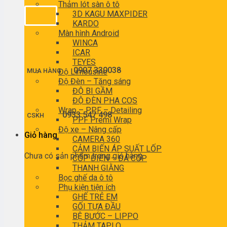
Thảm lót sàn ô tô
3D KAGU MAXPIDER
KARDO
Màn hình Android
WINCA
ICAR
TEYES
0907 330038
MUA HÀNG
Độ Limousine
Độ Đèn – Tăng sáng
ĐỘ BI GẦM
ĐỘ ĐÈN PHA COS
Wrap – PPF – Detailing
0933 547 498
CSKH
PPF Premi Wrap
Độ xe – Nâng cấp
Giỏ hàng
CAMERA 360
CẢM BIẾN ÁP SUẤT LỐP
Chưa có sản phẩm trong giỏ hàng.
CỐP ĐIỆN – ĐÁ CỐP
THANH GIẰNG
Bọc ghế da ô tô
Phụ kiện tiện ích
GHẾ TRẺ EM
GỐI TỰA ĐẦU
BỆ BƯỚC – LIPPO
THẢM TAPLO