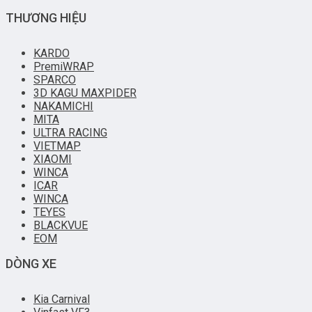
THƯƠNG HIỆU
KARDO
PremiWRAP
SPARCO
3D KAGU MAXPIDER
NAKAMICHI
MITA
ULTRA RACING
VIETMAP
XIAOMI
WINCA
ICAR
WINCA
TEYES
BLACKVUE
EOM
DÒNG XE
Kia Carnival