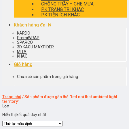
CHỐNG TRẦY – CHE MƯA
PK TRANG TRÍ KHÁC
PK TIỆN ÍCH KHÁC
Khách hàng đại lý
KARDO
PremiWRAP
SPARCO
3D KAGU MAXPIDER
MITA
KHÁC
Giỏ hàng
Chưa có sản phẩm trong giỏ hàng.
Trang chủ
/
Sản phẩm được gắn thẻ “led noi that ambient light
territory”
Lọc
Hiển thị kết quả duy nhất