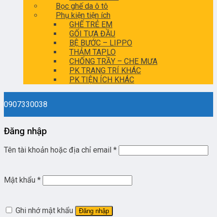
Bọc ghế da ô tô
Phụ kiện tiện ích
GHẾ TRẺ EM
GỐI TỰA ĐẦU
BỆ BƯỚC – LIPPO
THẢM TAPLO
CHỐNG TRẦY – CHE MƯA
PK TRANG TRÍ KHÁC
PK TIỆN ÍCH KHÁC
0907330038
Đăng nhập
Tên tài khoản hoặc địa chỉ email
*
Mật khẩu
*
Ghi nhớ mật khẩu
Đăng nhập