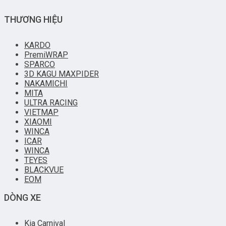
THƯƠNG HIỆU
KARDO
PremiWRAP
SPARCO
3D KAGU MAXPIDER
NAKAMICHI
MITA
ULTRA RACING
VIETMAP
XIAOMI
WINCA
ICAR
WINCA
TEYES
BLACKVUE
EOM
DÒNG XE
Kia Carnival