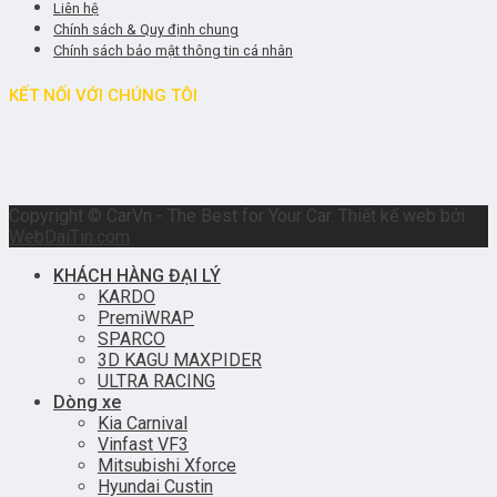
Liên hệ
Chính sách & Quy định chung
Chính sách bảo mật thông tin cá nhân
KẾT NỐI VỚI CHÚNG TÔI
Copyright © CarVn - The Best for Your Car. Thiết kế web bởi
WebDaiTin.com
KHÁCH HÀNG ĐẠI LÝ
KARDO
PremiWRAP
SPARCO
3D KAGU MAXPIDER
ULTRA RACING
Dòng xe
Kia Carnival
Vinfast VF3
Mitsubishi Xforce
Hyundai Custin