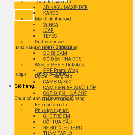
Thảm lót sàn ô tô
3D KAGU MAXPIDER
KARDO
Màn hình Android
WINCA
ICAR
TEYES
Độ Limousine
Độ Đèn – Tăng sáng
0907 330038
MUA HÀNG
ĐỘ BI GẦM
ĐỘ ĐÈN PHA COS
Wrap – PPF – Detailing
PPF Premi Wrap
0933 547 498
CSKH
Độ xe – Nâng cấp
CAMERA 360
Giỏ hàng
CẢM BIẾN ÁP SUẤT LỐP
CỐP ĐIỆN – ĐÁ CỐP
Chưa có sản phẩm trong giỏ hàng.
THANH GIẰNG
Bọc ghế da ô tô
Phụ kiện tiện ích
GHẾ TRẺ EM
GỐI TỰA ĐẦU
BỆ BƯỚC – LIPPO
THẢM TAPLO