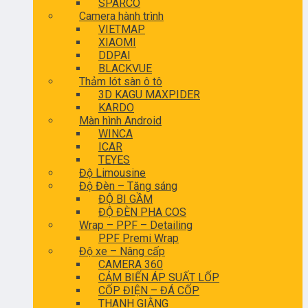
SPARCO
Camera hành trình
VIETMAP
XIAOMI
DDPAI
BLACKVUE
Thảm lót sàn ô tô
3D KAGU MAXPIDER
KARDO
Màn hình Android
WINCA
ICAR
TEYES
Độ Limousine
Độ Đèn – Tăng sáng
ĐỘ BI GẦM
ĐỘ ĐÈN PHA COS
Wrap – PPF – Detailing
PPF Premi Wrap
Độ xe – Nâng cấp
CAMERA 360
CẢM BIẾN ÁP SUẤT LỐP
CỐP ĐIỆN – ĐÁ CỐP
THANH GIẰNG