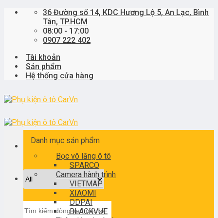
Skip
36 Đường số 14, KDC Hương Lộ 5, An Lạc, Bình
to
Tân, TP.HCM
content
08:00 - 17:00
0907 222 402
Tài khoản
Sản phẩm
Hệ thống cửa hàng
Danh mục sản phẩm
Bọc vô lăng ô tô
SPARCO
Camera hành trình
VIETMAP
XIAOMI
DDPAI
Tìm
BLACKVUE
kiếm: