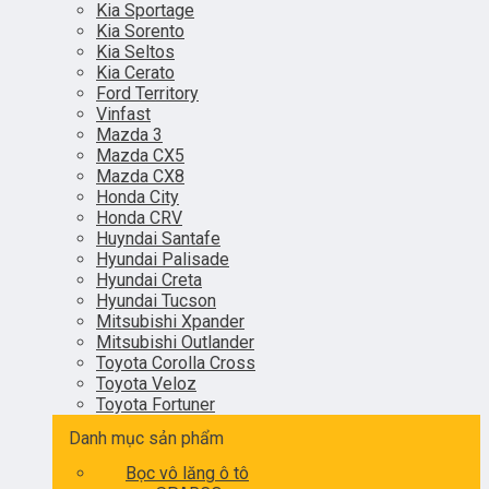
Kia Sportage
Kia Sorento
Kia Seltos
Kia Cerato
Ford Territory
Vinfast
Mazda 3
Mazda CX5
Mazda CX8
Honda City
Honda CRV
Huyndai Santafe
Hyundai Palisade
Hyundai Creta
Hyundai Tucson
Mitsubishi Xpander
Mitsubishi Outlander
Toyota Corolla Cross
Toyota Veloz
Toyota Fortuner
Danh mục sản phẩm
Bọc vô lăng ô tô