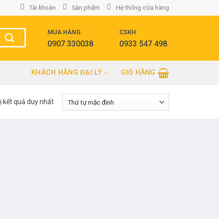
Tài khoản
Sản phẩm
Hệ thống cửa hàng
MUA HÀNG
CSKH
0907 330038
0933 547 498
KHÁCH HÀNG ĐẠI LÝ
GIỎ HÀNG
ị kết quả duy nhất