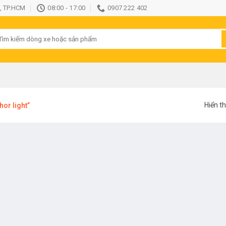
, TP.HCM
08:00 - 17:00
0907 222 402
ìm
ếm:
Hiển th
or light”