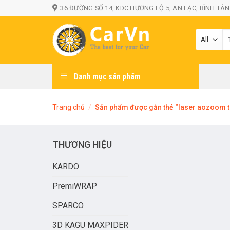
Skip
36 ĐƯỜNG SỐ 14, KDC HƯƠNG LỘ 5, AN LẠC, BÌNH TÂN
to
content
T
ki
Danh mục sản phẩm
Trang chủ
/
Sản phẩm được gắn thẻ “laser aozoom th
THƯƠNG HIỆU
KARDO
PremiWRAP
SPARCO
3D KAGU MAXPIDER