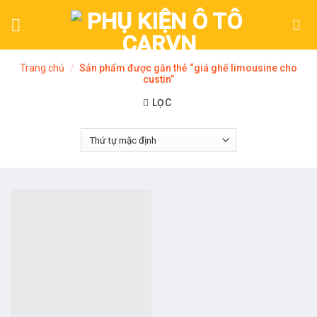
Skip
to
content
Trang chủ
/
Sản phẩm được gắn thẻ “giá ghế limousine cho
custin”
LỌC