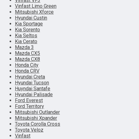
Vinfast VF3
Vinfast Limo Green
Mitsubishi Xforce
Hyundai Custin
Kia Sportage
Kia Sorento
Kia Seltos
Kia Cerato
Mazda 3
Mazda CX5
Mazda CX8
Honda City
Honda CRV
Hyundai Creta
Hyundai Tucson
Huyndai Santafe
Hyundai Palisade
Ford Everest
Ford Territory
Mitsubishi Outlander
Mitsubishi Xpander
Toyota Corolla Cross
Toyota Veloz
Vinfast