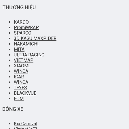
THƯƠNG HIỆU
KARDO
PremiWRAP
SPARCO
3D KAGU MAXPIDER
NAKAMICHI
MITA
ULTRA RACING
VIETMAP
XIAOMI
WINCA
ICAR
WINCA
TEYES
BLACKVUE
EOM
DÒNG XE
Kia Carnival