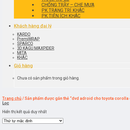
CHỐNG TRẦY – CHE MƯA
PK TRANG TRÍ KHÁC
PK TIỆN ÍCH KHÁC
Khách hàng đại lý
KARDO
PremiWRAP
SPARCO
3D KAGU MAXPIDER
MITA
KHÁC
Giỏ hàng
Chưa có sản phẩm trong giỏ hàng.
Trang chủ
/
Sản phẩm được gắn thẻ “dvd adroid cho toyota corolla
Lọc
Hiển thị kết quả duy nhất