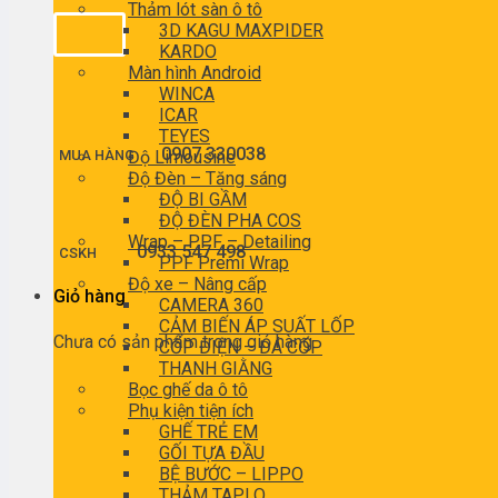
Thảm lót sàn ô tô
3D KAGU MAXPIDER
KARDO
Màn hình Android
WINCA
ICAR
TEYES
0907 330038
MUA HÀNG
Độ Limousine
Độ Đèn – Tăng sáng
ĐỘ BI GẦM
ĐỘ ĐÈN PHA COS
Wrap – PPF – Detailing
0933 547 498
CSKH
PPF Premi Wrap
Độ xe – Nâng cấp
Giỏ hàng
CAMERA 360
CẢM BIẾN ÁP SUẤT LỐP
Chưa có sản phẩm trong giỏ hàng.
CỐP ĐIỆN – ĐÁ CỐP
THANH GIẰNG
Bọc ghế da ô tô
Phụ kiện tiện ích
GHẾ TRẺ EM
GỐI TỰA ĐẦU
BỆ BƯỚC – LIPPO
THẢM TAPLO