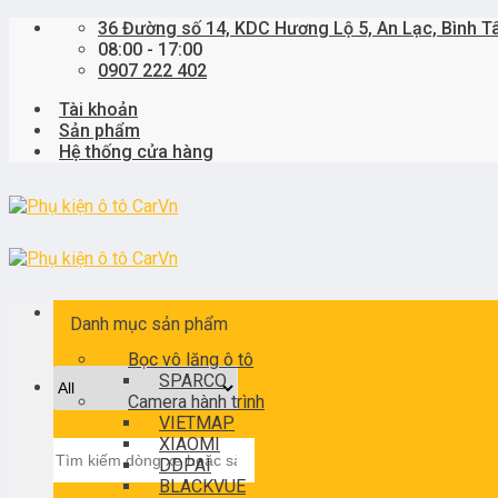
Skip
36 Đường số 14, KDC Hương Lộ 5, An Lạc, Bình T
to
08:00 - 17:00
content
0907 222 402
Tài khoản
Sản phẩm
Hệ thống cửa hàng
Danh mục sản phẩm
Bọc vô lăng ô tô
SPARCO
Camera hành trình
VIETMAP
XIAOMI
Tìm
DDPAI
kiếm:
BLACKVUE