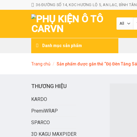
Skip
36 ĐƯỜNG SỐ 14, KDC HƯƠNG LỘ 5, AN LẠC, BÌNH TÂN
to
content
T
k
Danh mục sản phẩm
Trang chủ
/
Sản phẩm được gắn thẻ “Độ Đèn Tăng Sá
THƯƠNG HIỆU
KARDO
PremiWRAP
SPARCO
3D KAGU MAXPIDER