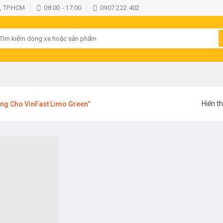
, TP.HCM
08:00 - 17:00
0907 222 402
ìm
iếm:
Hiển th
ng Cho VinFast Limo Green”