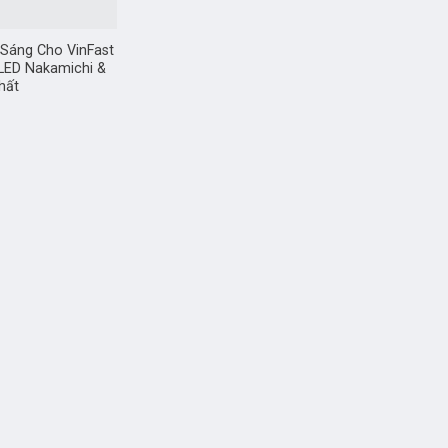
Sáng Cho VinFast
 LED Nakamichi &
hất