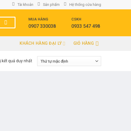
Tài khoản
Sản phẩm
Hệ thống cửa hàng
MUA HÀNG
CSKH
0907 330038
0933 547 498
KHÁCH HÀNG ĐẠI LÝ
GIỎ HÀNG
ị kết quả duy nhất