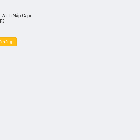
 Và Ti Nắp Capo
VF3
ỏ hàng