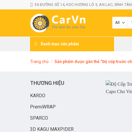
Skip
36 ĐƯỜNG SỐ 14, KDC HƯƠNG LỘ 5, AN LẠC, BÌNH TÂN
to
content
T
ki
Danh mục sản phẩm
Trang chủ
/
Sản phẩm được gắn thẻ “Độ cốp trước ch
THƯƠNG HIỆU
KARDO
PremiWRAP
SPARCO
3D KAGU MAXPIDER