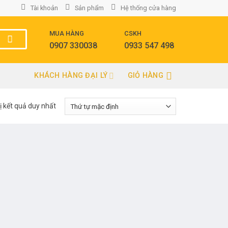
Tài khoản
Sản phẩm
Hệ thống cửa hàng
MUA HÀNG
CSKH
0907 330038
0933 547 498
KHÁCH HÀNG ĐẠI LÝ
GIỎ HÀNG
ị kết quả duy nhất