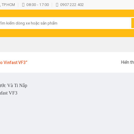
, TP.HCM
08:00 - 17:00
0907 222 402
ìm
ếm:
Hiển th
o Vinfast VF3”