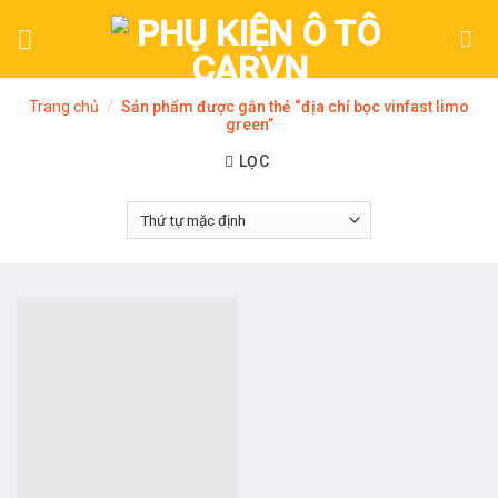
Skip
to
content
Trang chủ
/
Sản phẩm được gắn thẻ “địa chỉ bọc vinfast limo
green”
LỌC