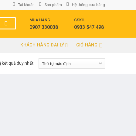
Tài khoản
Sản phẩm
Hệ thống cửa hàng
MUA HÀNG
CSKH
0907 330038
0933 547 498
KHÁCH HÀNG ĐẠI LÝ
GIỎ HÀNG
ị kết quả duy nhất