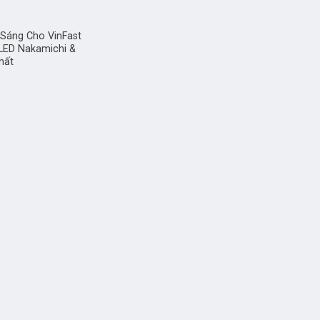
Sáng Cho VinFast
 LED Nakamichi &
hất