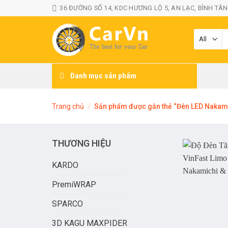
Skip
36 ĐƯỜNG SỐ 14, KDC HƯƠNG LỘ 5, AN LẠC, BÌNH TÂN
to
content
T
k
Danh mục sản phẩm
Trang chủ
/
Sản phẩm được gắn thẻ “Đèn LED Nakam
THƯƠNG HIỆU
KARDO
PremiWRAP
SPARCO
3D KAGU MAXPIDER