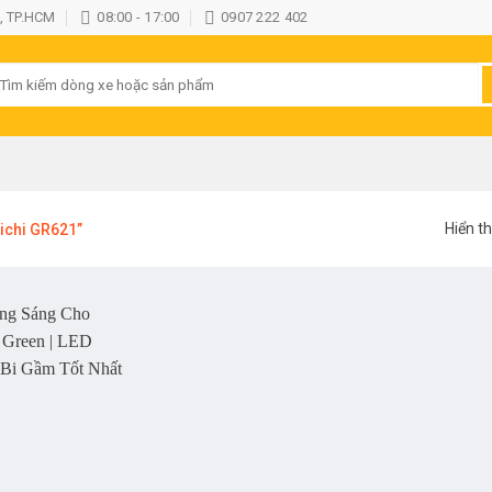
, TP.HCM
08:00 - 17:00
0907 222 402
ìm
iếm:
Hiển th
ichi GR621”