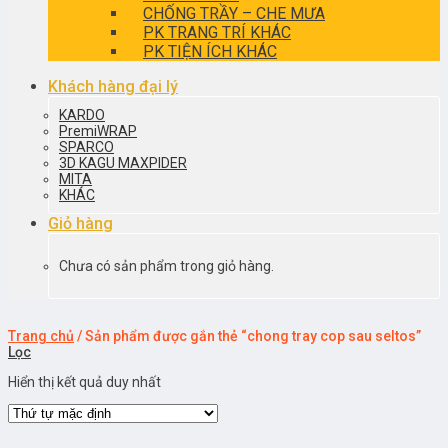
CHỐNG TRẦY – CHE MƯA
PK TRANG TRÍ KHÁC
PK TIỆN ÍCH KHÁC
Khách hàng đại lý
KARDO
PremiWRAP
SPARCO
3D KAGU MAXPIDER
MITA
KHÁC
Giỏ hàng
Chưa có sản phẩm trong giỏ hàng.
Trang chủ
/
Sản phẩm được gắn thẻ “chong tray cop sau seltos”
Lọc
Hiển thị kết quả duy nhất