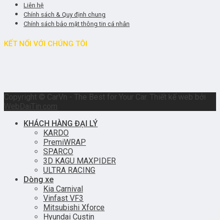
Liên hệ
Chính sách & Quy định chung
Chính sách bảo mật thông tin cá nhân
KẾT NỐI VỚI CHÚNG TÔI
Copyright © CarVn - The Best for Your Car. Thiết kế web bởi
WebDaiTin.com
KHÁCH HÀNG ĐẠI LÝ
KARDO
PremiWRAP
SPARCO
3D KAGU MAXPIDER
ULTRA RACING
Dòng xe
Kia Carnival
Vinfast VF3
Mitsubishi Xforce
Hyundai Custin