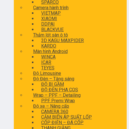
SPARCO
Camera hành trình
VIETMAP
XIAOMI
DDPAI
BLACKVUE
Thảm lót sàn ô tô
3D KAGU MAXPIDER
KARDO
Màn hình Android
WINCA
ICAR
TEYES
Độ Limousine
Độ Đèn – Tăng sáng
ĐỘ BI GẦM
ĐỘ ĐÈN PHA COS
Wrap – PPF – Detailing
PPF Premi Wrap
Độ xe – Nâng cấp
CAMERA 360
CẢM BIẾN ÁP SUẤT LỐP
CỐP ĐIỆN – ĐÁ CỐP
THANH GIẰNG