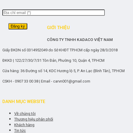
GIỚI THIỆU
CÔNG TY TNHH KADACO VIỆT NAM
Giấy ĐKDN số 0314952049 do Sở KHĐT TP.HCM cấp ngày 28/3/2018
ĐKKD | 122/27/30/7/31 Tôn Đản, Phường 10, Quận 4, TP.HCM
Cửa hàng: 36 Đường số 14, KDC Hương lộ 5, P. An Lạc (Bình Tân), TP.HCM
CSKH - 0907 33 00 38 | Email - carvn001@gmail.com
DANH MỤC WEBSITE
Về chúng tôi
Thương hiệu phân phối
Khách hàng
Tin tức