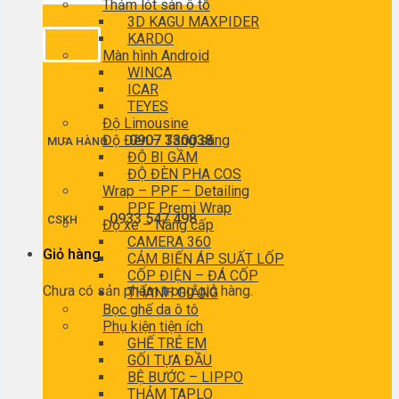
Thảm lót sàn ô tô
3D KAGU MAXPIDER
KARDO
Màn hình Android
WINCA
ICAR
TEYES
Độ Limousine
Độ Đèn – Tăng sáng
0907 330038
MUA HÀNG
ĐỘ BI GẦM
ĐỘ ĐÈN PHA COS
Wrap – PPF – Detailing
PPF Premi Wrap
0933 547 498
CSKH
Độ xe – Nâng cấp
CAMERA 360
Giỏ hàng
CẢM BIẾN ÁP SUẤT LỐP
CỐP ĐIỆN – ĐÁ CỐP
Chưa có sản phẩm trong giỏ hàng.
THANH GIẰNG
Bọc ghế da ô tô
Phụ kiện tiện ích
GHẾ TRẺ EM
GỐI TỰA ĐẦU
BỆ BƯỚC – LIPPO
THẢM TAPLO