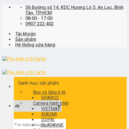
Skip
36 Đường số 14, KDC Hương Lộ 5, An Lạc, Bình
to
Tân, TP.HCM
content
08:00 - 17:00
0907 222 402
Tài khoản
Sản phẩm
Hệ thống cửa hàng
Danh mục sản phẩm
Bọc vô lăng ô tô
SPARCO
Camera hành trình
VIETMAP
XIAOMI
DDPAI
Tìm
BLACKVUE
kiếm: