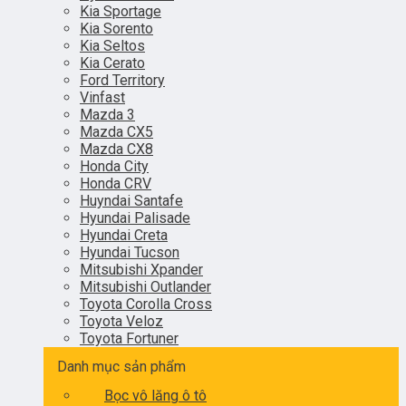
Kia Sportage
Kia Sorento
Kia Seltos
Kia Cerato
Ford Territory
Vinfast
Mazda 3
Mazda CX5
Mazda CX8
Honda City
Honda CRV
Huyndai Santafe
Hyundai Palisade
Hyundai Creta
Hyundai Tucson
Mitsubishi Xpander
Mitsubishi Outlander
Toyota Corolla Cross
Toyota Veloz
Toyota Fortuner
Danh mục sản phẩm
Bọc vô lăng ô tô