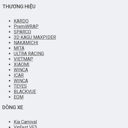
THƯƠNG HIỆU
KARDO
PremiWRAP
SPARCO
3D KAGU MAXPIDER
NAKAMICHI
MITA
ULTRA RACING
VIETMAP
XIAOMI
WINCA
ICAR
WINCA
TEYES
BLACKVUE
EOM
DÒNG XE
Kia Carnival
Vinfast VF3