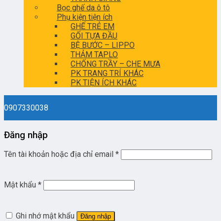
Bọc ghế da ô tô
Phụ kiện tiện ích
GHẾ TRẺ EM
GỐI TỰA ĐẦU
BỆ BƯỚC – LIPPO
THẢM TAPLO
CHỐNG TRẦY – CHE MƯA
PK TRANG TRÍ KHÁC
PK TIỆN ÍCH KHÁC
0907330038
Đăng nhập
Tên tài khoản hoặc địa chỉ email
*
Mật khẩu
*
Ghi nhớ mật khẩu
Đăng nhập