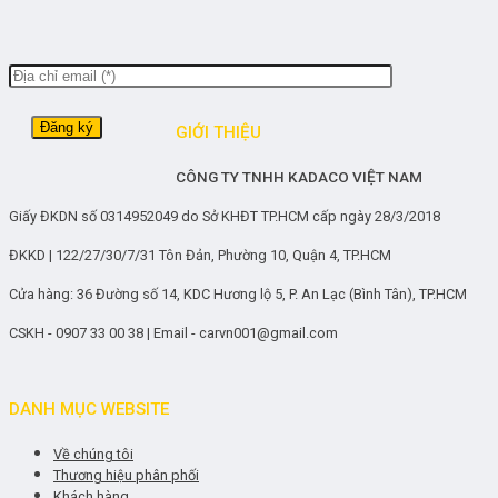
GIỚI THIỆU
CÔNG TY TNHH KADACO VIỆT NAM
Giấy ĐKDN số 0314952049 do Sở KHĐT TP.HCM cấp ngày 28/3/2018
ĐKKD | 122/27/30/7/31 Tôn Đản, Phường 10, Quận 4, TP.HCM
Cửa hàng: 36 Đường số 14, KDC Hương lộ 5, P. An Lạc (Bình Tân), TP.HCM
CSKH - 0907 33 00 38 | Email - carvn001@gmail.com
DANH MỤC WEBSITE
Về chúng tôi
Thương hiệu phân phối
Khách hàng