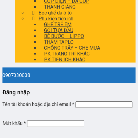
CỐP ĐIỆN – ĐÁ CỐP
THANH GIẰNG
Bọc ghế da ô tô
Phụ kiện tiện ích
GHẾ TRẺ EM
GỐI TỰA ĐẦU
BỆ BƯỚC – LIPPO
THẢM TAPLO
CHỐNG TRẦY – CHE MƯA
PK TRANG TRÍ KHÁC
PK TIỆN ÍCH KHÁC
0907330038
Đăng nhập
Tên tài khoản hoặc địa chỉ email
*
Mật khẩu
*