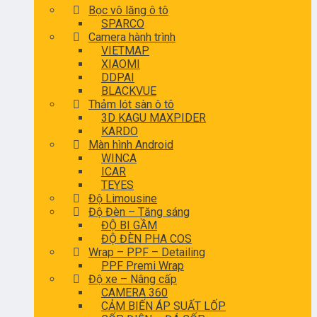
Bọc vô lăng ô tô
SPARCO
Camera hành trình
VIETMAP
XIAOMI
DDPAI
BLACKVUE
Thảm lót sàn ô tô
3D KAGU MAXPIDER
KARDO
Màn hình Android
WINCA
ICAR
TEYES
Độ Limousine
Độ Đèn – Tăng sáng
ĐỘ BI GẦM
ĐỘ ĐÈN PHA COS
Wrap – PPF – Detailing
PPF Premi Wrap
Độ xe – Nâng cấp
CAMERA 360
CẢM BIẾN ÁP SUẤT LỐP