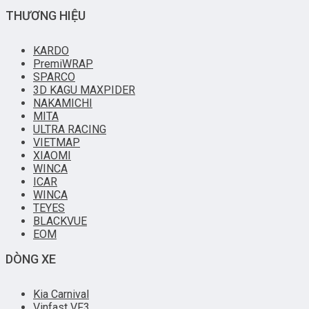
THƯƠNG HIỆU
KARDO
PremiWRAP
SPARCO
3D KAGU MAXPIDER
NAKAMICHI
MITA
ULTRA RACING
VIETMAP
XIAOMI
WINCA
ICAR
WINCA
TEYES
BLACKVUE
EOM
DÒNG XE
Kia Carnival
Vinfast VF3