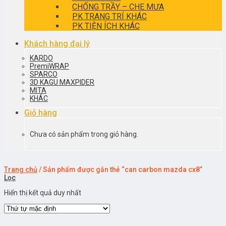
CHỐNG TRẦY – CHE MƯA
PK TRANG TRÍ KHÁC
PK TIỆN ÍCH KHÁC
Khách hàng đại lý
KARDO
PremiWRAP
SPARCO
3D KAGU MAXPIDER
MITA
KHÁC
Giỏ hàng
Chưa có sản phẩm trong giỏ hàng.
Trang chủ
/
Sản phẩm được gắn thẻ “can carbon mazda cx8”
Lọc
Hiển thị kết quả duy nhất