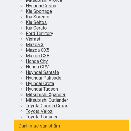
Mitsubishi Xforce
Hyundai Custin
Kia Sportage
Kia Sorento
Kia Seltos
Kia Cerato
Ford Territory
Vinfast
Mazda 3
Mazda CX5
Mazda CX8
Honda City
Honda CRV
Huyndai Santafe
Hyundai Palisade
Hyundai Creta
Hyundai Tucson
Mitsubishi Xpander
Mitsubishi Outlander
Toyota Corolla Cross
Toyota Veloz
Toyota Fortuner
Danh mục sản phẩm