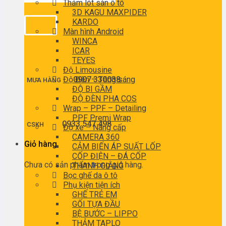
Thảm lót sàn ô tô
3D KAGU MAXPIDER
KARDO
Màn hình Android
WINCA
ICAR
TEYES
Độ Limousine
Độ Đèn – Tăng sáng
0907 330038
MUA HÀNG
ĐỘ BI GẦM
ĐỘ ĐÈN PHA COS
Wrap – PPF – Detailing
PPF Premi Wrap
0933 547 498
CSKH
Độ xe – Nâng cấp
CAMERA 360
Giỏ hàng
CẢM BIẾN ÁP SUẤT LỐP
CỐP ĐIỆN – ĐÁ CỐP
Chưa có sản phẩm trong giỏ hàng.
THANH GIẰNG
Bọc ghế da ô tô
Phụ kiện tiện ích
GHẾ TRẺ EM
GỐI TỰA ĐẦU
BỆ BƯỚC – LIPPO
THẢM TAPLO