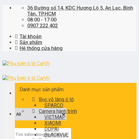
Skip
36 Đường số 14, KDC Hương Lộ 5, An Lạc, Bình
to
Tân, TP.HCM
content
08:00 - 17:00
0907 222 402
Tài khoản
Sản phẩm
Hệ thống cửa hàng
Danh mục sản phẩm
Bọc vô lăng ô tô
SPARCO
Camera hành trình
VIETMAP
XIAOMI
DDPAI
Tìm
BLACKVUE
kiếm: