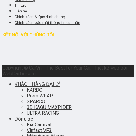
Tin tức
Liên hệ
Chính sách & Quy định chung
Chính sách bảo mật thông tin cá nhân
KẾT NỐI VỚI CHÚNG TÔI
Copyright © CarVn - The Best for Your Car. Thiết kế web bởi
WebDaiTin.com
KHÁCH HÀNG ĐẠI LÝ
KARDO
PremiWRAP
SPARCO
3D KAGU MAXPIDER
ULTRA RACING
Dòng xe
Kia Carnival
Vinfast VF3