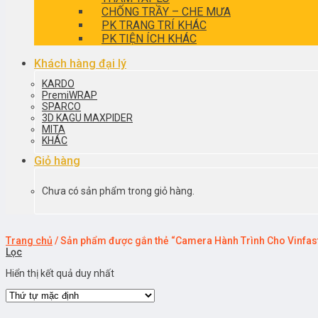
CHỐNG TRẦY – CHE MƯA
PK TRANG TRÍ KHÁC
PK TIỆN ÍCH KHÁC
Khách hàng đại lý
KARDO
PremiWRAP
SPARCO
3D KAGU MAXPIDER
MITA
KHÁC
Giỏ hàng
Chưa có sản phẩm trong giỏ hàng.
Trang chủ
/
Sản phẩm được gắn thẻ “Camera Hành Trình Cho Vinfas
Lọc
Hiển thị kết quả duy nhất