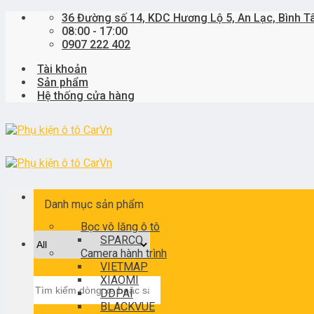
Skip
36 Đường số 14, KDC Hương Lộ 5, An Lạc, Bình T
to
08:00 - 17:00
content
0907 222 402
Tài khoản
Sản phẩm
Hệ thống cửa hàng
Danh mục sản phẩm
Bọc vô lăng ô tô
SPARCO
Camera hành trình
VIETMAP
XIAOMI
Tìm
DDPAI
kiếm:
BLACKVUE