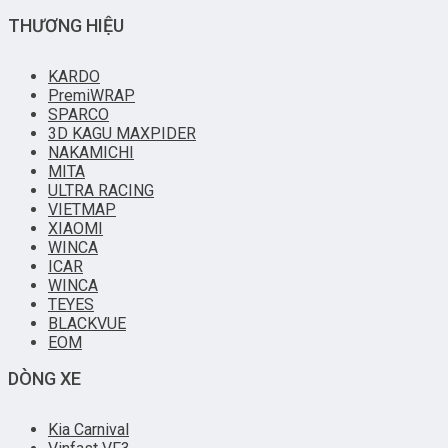
THƯƠNG HIỆU
KARDO
PremiWRAP
SPARCO
3D KAGU MAXPIDER
NAKAMICHI
MITA
ULTRA RACING
VIETMAP
XIAOMI
WINCA
ICAR
WINCA
TEYES
BLACKVUE
EOM
DÒNG XE
Kia Carnival