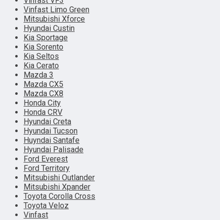
Vinfast VF3
Vinfast Limo Green
Mitsubishi Xforce
Hyundai Custin
Kia Sportage
Kia Sorento
Kia Seltos
Kia Cerato
Mazda 3
Mazda CX5
Mazda CX8
Honda City
Honda CRV
Hyundai Creta
Hyundai Tucson
Huyndai Santafe
Hyundai Palisade
Ford Everest
Ford Territory
Mitsubishi Outlander
Mitsubishi Xpander
Toyota Corolla Cross
Toyota Veloz
Vinfast