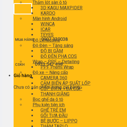
Thảm lót sàn ô tô
3D KAGU MAXPIDER
KARDO
Màn hình Android
WINCA
ICAR
TEYES
0907 330038
MUA HÀNG
Độ Limousine
Độ Đèn – Tăng sáng
ĐỘ BI GẦM
ĐỘ ĐÈN PHA COS
Wrap – PPF – Detailing
0933 547 498
CSKH
PPF Premi Wrap
Độ xe – Nâng cấp
Giỏ hàng
CAMERA 360
CẢM BIẾN ÁP SUẤT LỐP
Chưa có sản phẩm trong giỏ hàng.
CỐP ĐIỆN – ĐÁ CỐP
THANH GIẰNG
Bọc ghế da ô tô
Phụ kiện tiện ích
GHẾ TRẺ EM
GỐI TỰA ĐẦU
BỆ BƯỚC – LIPPO
THẢM TAPLO