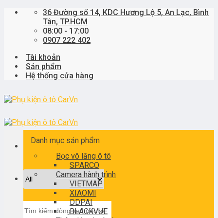
Skip
36 Đường số 14, KDC Hương Lộ 5, An Lạc, Bình
to
Tân, TP.HCM
content
08:00 - 17:00
0907 222 402
Tài khoản
Sản phẩm
Hệ thống cửa hàng
Danh mục sản phẩm
Bọc vô lăng ô tô
SPARCO
Camera hành trình
VIETMAP
XIAOMI
DDPAI
Tìm
BLACKVUE
kiếm: