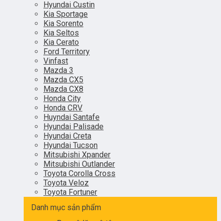
Hyundai Custin
Kia Sportage
Kia Sorento
Kia Seltos
Kia Cerato
Ford Territory
Vinfast
Mazda 3
Mazda CX5
Mazda CX8
Honda City
Honda CRV
Huyndai Santafe
Hyundai Palisade
Hyundai Creta
Hyundai Tucson
Mitsubishi Xpander
Mitsubishi Outlander
Toyota Corolla Cross
Toyota Veloz
Toyota Fortuner
Danh mục sản phẩm