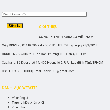
GIỚI THIỆU
CÔNG TY TNHH KADACO VIỆT NAM
Giấy ĐKDN số 0314952049 do Sở KHĐT TP.HCM cấp ngày 28/3/2018
ĐKKD | 122/27/30/7/31 Tôn Đản, Phường 10, Quận 4, TP.HCM
Cửa hàng: 36 Đường số 14, KDC Hương lộ 5, P. An Lạc (Bình Tân), TP.HCM
CSKH - 0907 33 00 38 | Email - carvn001@gmail.com
DANH MỤC WEBSITE
Về chúng tôi
Thương hiệu phân phối
Khách hàng