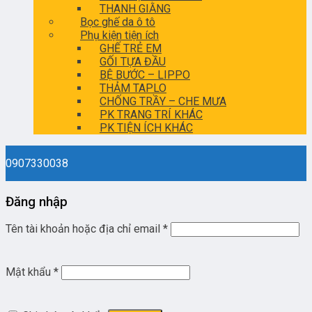
THANH GIẰNG
Bọc ghế da ô tô
Phụ kiện tiện ích
GHẾ TRẺ EM
GỐI TỰA ĐẦU
BỆ BƯỚC – LIPPO
THẢM TAPLO
CHỐNG TRẦY – CHE MƯA
PK TRANG TRÍ KHÁC
PK TIỆN ÍCH KHÁC
0907330038
Đăng nhập
Tên tài khoản hoặc địa chỉ email
*
Mật khẩu
*