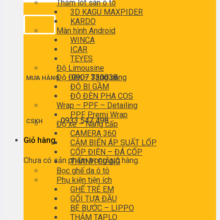
Thảm lót sàn ô tô
3D KAGU MAXPIDER
KARDO
Màn hình Android
WINCA
ICAR
TEYES
Độ Limousine
Độ Đèn – Tăng sáng
0907 330038
MUA HÀNG
ĐỘ BI GẦM
ĐỘ ĐÈN PHA COS
Wrap – PPF – Detailing
PPF Premi Wrap
0933 547 498
CSKH
Độ xe – Nâng cấp
CAMERA 360
Giỏ hàng
CẢM BIẾN ÁP SUẤT LỐP
CỐP ĐIỆN – ĐÁ CỐP
Chưa có sản phẩm trong giỏ hàng.
THANH GIẰNG
Bọc ghế da ô tô
Phụ kiện tiện ích
GHẾ TRẺ EM
GỐI TỰA ĐẦU
BỆ BƯỚC – LIPPO
THẢM TAPLO