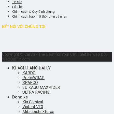
Tin tức
Liên hệ
Chính sách & Quy định chung
Chính sách bảo mật thông tin cá nhân
KẾT NỐI VỚI CHÚNG TÔI
Copyright © CarVn - The Best for Your Car. Thiết kế web bởi
WebDaiTin.com
KHÁCH HÀNG ĐẠI LÝ
KARDO
PremiWRAP
SPARCO
3D KAGU MAXPIDER
ULTRA RACING
Dòng xe
Kia Carnival
Vinfast VF3
Mitsubishi Xforce