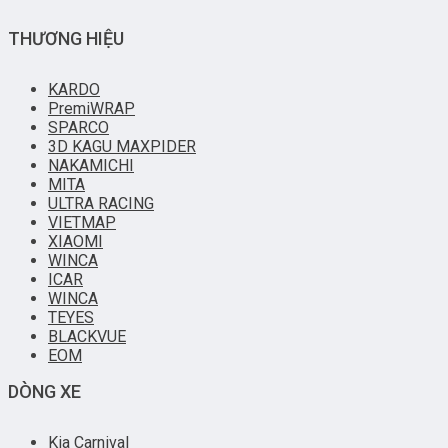
THƯƠNG HIỆU
KARDO
PremiWRAP
SPARCO
3D KAGU MAXPIDER
NAKAMICHI
MITA
ULTRA RACING
VIETMAP
XIAOMI
WINCA
ICAR
WINCA
TEYES
BLACKVUE
EOM
DÒNG XE
Kia Carnival