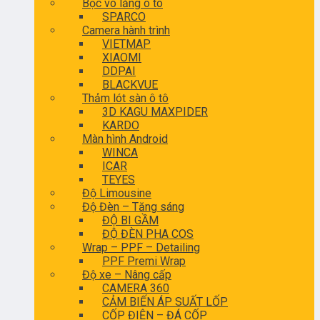
Bọc vô lăng ô tô
SPARCO
Camera hành trình
VIETMAP
XIAOMI
DDPAI
BLACKVUE
Thảm lót sàn ô tô
3D KAGU MAXPIDER
KARDO
Màn hình Android
WINCA
ICAR
TEYES
Độ Limousine
Độ Đèn – Tăng sáng
ĐỘ BI GẦM
ĐỘ ĐÈN PHA COS
Wrap – PPF – Detailing
PPF Premi Wrap
Độ xe – Nâng cấp
CAMERA 360
CẢM BIẾN ÁP SUẤT LỐP
CỐP ĐIỆN – ĐÁ CỐP