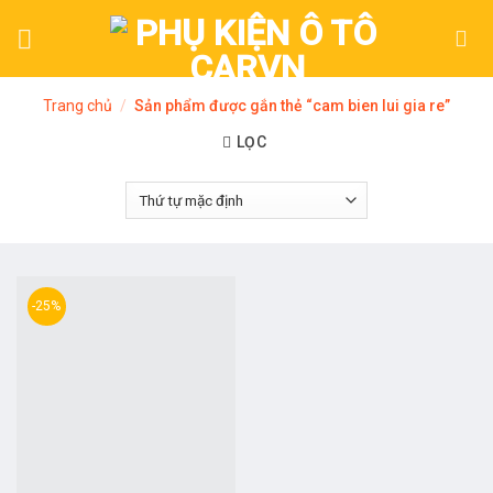
Skip
to
content
Trang chủ
/
Sản phẩm được gắn thẻ “cam bien lui gia re”
LỌC
-25%