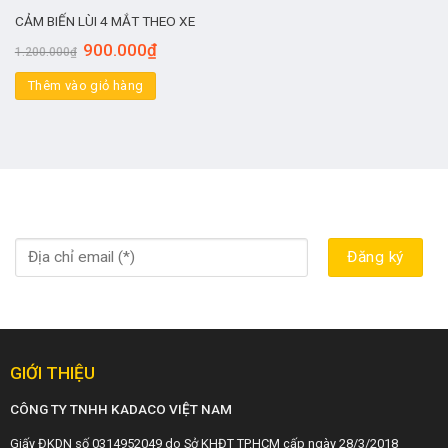
CẢM BIẾN LÙI 4 MẮT THEO XE
900.000
₫
1.200.000
₫
Thêm vào giỏ hàng
GIỚI THIỆU
CÔNG TY TNHH KADACO VIỆT NAM
Giấy ĐKDN số 0314952049 do Sở KHĐT TP.HCM cấp ngày 28/3/2018