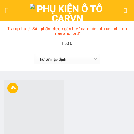
Skip
to
content
Trang chủ
/
Sản phẩm được gắn thẻ “cam bien do xe tich hop
man android”
LỌC
-4%