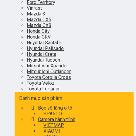
Ford Territory
Vinfast
Mazda 3
Mazda CX5
Mazda CX8
Honda City
Honda CRV
Huyndai Santafe
Hyundai Palisade
Hyundai Creta
Hyundai Tucson
Mitsubishi Xpander
Mitsubishi Outlander
Toyota Corolla Cross
Toyota Veloz
Toyota Fortuner
Danh mục sản phẩm
Bọc vô lăng ô tô
SPARCO
Camera hành trình
VIETMAP
XIAOMI