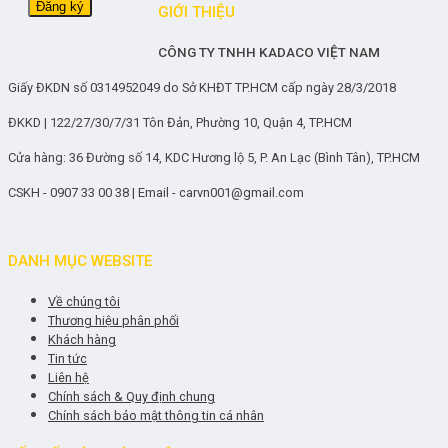
GIỚI THIỆU
CÔNG TY TNHH KADACO VIỆT NAM
Giấy ĐKDN số 0314952049 do Sở KHĐT TP.HCM cấp ngày 28/3/2018
ĐKKD | 122/27/30/7/31 Tôn Đản, Phường 10, Quận 4, TP.HCM
Cửa hàng: 36 Đường số 14, KDC Hương lộ 5, P. An Lạc (Bình Tân), TP.HCM
CSKH - 0907 33 00 38 | Email - carvn001@gmail.com
DANH MỤC WEBSITE
Về chúng tôi
Thương hiệu phân phối
Khách hàng
Tin tức
Liên hệ
Chính sách & Quy định chung
Chính sách bảo mật thông tin cá nhân