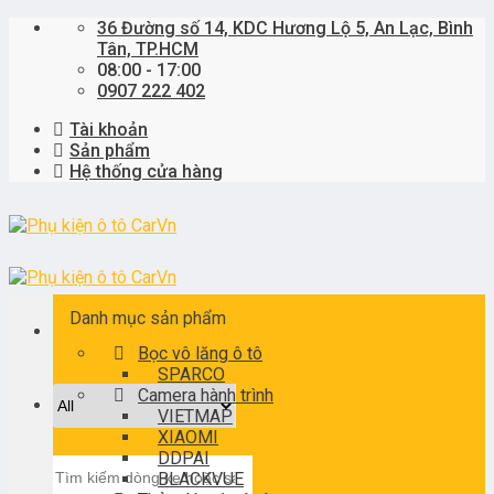
Skip
36 Đường số 14, KDC Hương Lộ 5, An Lạc, Bình
to
Tân, TP.HCM
content
08:00 - 17:00
0907 222 402
Tài khoản
Sản phẩm
Hệ thống cửa hàng
Danh mục sản phẩm
Bọc vô lăng ô tô
SPARCO
Camera hành trình
VIETMAP
XIAOMI
DDPAI
Tìm
BLACKVUE
kiếm: