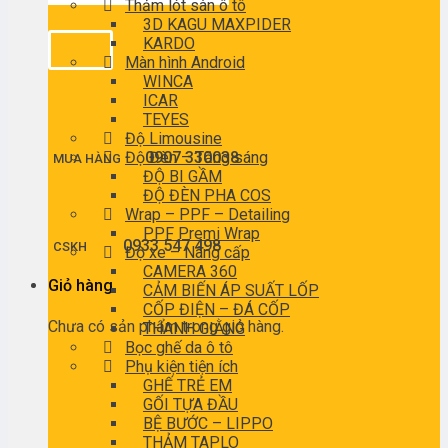
Thảm lót sàn ô tô
3D KAGU MAXPIDER
KARDO
Màn hình Android
WINCA
ICAR
TEYES
Độ Limousine
Độ Đèn – Tăng sáng
0907 330038
MUA HÀNG
ĐỘ BI GẦM
ĐỘ ĐÈN PHA COS
Wrap – PPF – Detailing
PPF Premi Wrap
0933 547 498
CSKH
Độ xe – Nâng cấp
CAMERA 360
Giỏ hàng
CẢM BIẾN ÁP SUẤT LỐP
CỐP ĐIỆN – ĐÁ CỐP
Chưa có sản phẩm trong giỏ hàng.
THANH GIẰNG
Bọc ghế da ô tô
Phụ kiện tiện ích
GHẾ TRẺ EM
GỐI TỰA ĐẦU
BỆ BƯỚC – LIPPO
THẢM TAPLO