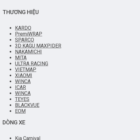
THƯƠNG HIỆU
KARDO
PremiWRAP
SPARCO
3D KAGU MAXPIDER
NAKAMICHI
MITA
ULTRA RACING
VIETMAP
XIAOMI
WINCA
ICAR
WINCA
TEYES
BLACKVUE
EOM
DÒNG XE
Kia Carnival