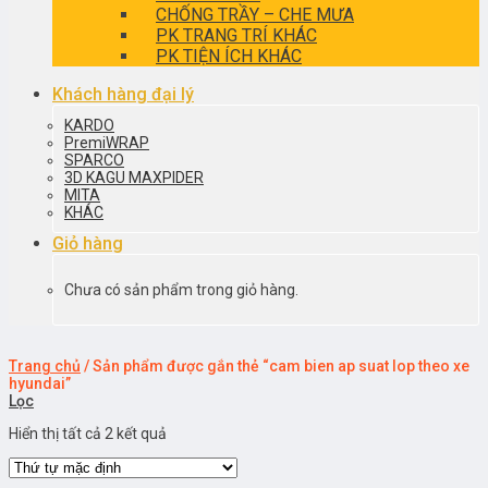
CHỐNG TRẦY – CHE MƯA
PK TRANG TRÍ KHÁC
PK TIỆN ÍCH KHÁC
Khách hàng đại lý
KARDO
PremiWRAP
SPARCO
3D KAGU MAXPIDER
MITA
KHÁC
Giỏ hàng
Chưa có sản phẩm trong giỏ hàng.
Trang chủ
/
Sản phẩm được gắn thẻ “cam bien ap suat lop theo xe
hyundai”
Lọc
Hiển thị tất cả 2 kết quả