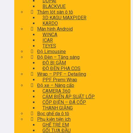
DDPAI
BLACKVUE
Thảm lót sàn ô tô
3D KAGU MAXPIDER
KARDO
Màn hình Android
WINCA
ICAR
TEYES
Độ Limousine
Độ Đèn – Tăng sáng
ĐỘ BI GẦM
ĐỘ ĐÈN PHA COS
Wrap – PPF – Detailing
PPF Premi Wrap
Độ xe – Nâng cấp
CAMERA 360
CẢM BIẾN ÁP SUẤT LỐP
CỐP ĐIỆN – ĐÁ CỐP
THANH GIẰNG
Bọc ghế da ô tô
Phụ kiện tiện ích
GHẾ TRẺ EM
GỐI TỰA ĐẦU