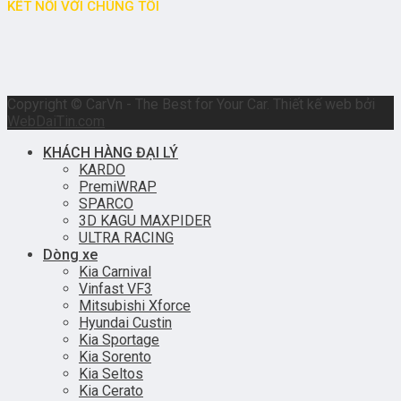
KẾT NỐI VỚI CHÚNG TÔI
Copyright © CarVn - The Best for Your Car. Thiết kế web bởi
WebDaiTin.com
KHÁCH HÀNG ĐẠI LÝ
KARDO
PremiWRAP
SPARCO
3D KAGU MAXPIDER
ULTRA RACING
Dòng xe
Kia Carnival
Vinfast VF3
Mitsubishi Xforce
Hyundai Custin
Kia Sportage
Kia Sorento
Kia Seltos
Kia Cerato