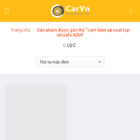
Skip
to
content
Trang chủ
/
Sản phẩm được gắn thẻ “cam bien ap suat lop
ellisafe ADI4”
LỌC