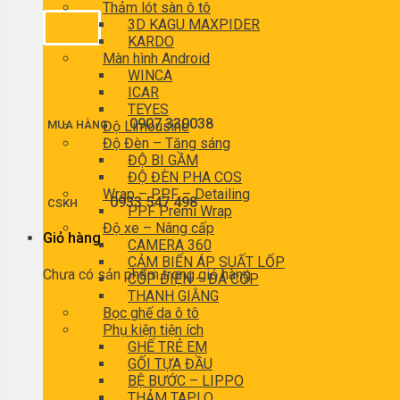
Thảm lót sàn ô tô
3D KAGU MAXPIDER
KARDO
Màn hình Android
WINCA
ICAR
TEYES
0907 330038
MUA HÀNG
Độ Limousine
Độ Đèn – Tăng sáng
ĐỘ BI GẦM
ĐỘ ĐÈN PHA COS
Wrap – PPF – Detailing
0933 547 498
CSKH
PPF Premi Wrap
Độ xe – Nâng cấp
Giỏ hàng
CAMERA 360
CẢM BIẾN ÁP SUẤT LỐP
Chưa có sản phẩm trong giỏ hàng.
CỐP ĐIỆN – ĐÁ CỐP
THANH GIẰNG
Bọc ghế da ô tô
Phụ kiện tiện ích
GHẾ TRẺ EM
GỐI TỰA ĐẦU
BỆ BƯỚC – LIPPO
THẢM TAPLO