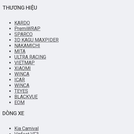
THƯƠNG HIỆU
KARDO
PremiWRAP
SPARCO
3D KAGU MAXPIDER
NAKAMICHI
MITA
ULTRA RACING
VIETMAP
XIAOMI
WINCA
ICAR
WINCA
TEYES
BLACKVUE
EOM
DÒNG XE
Kia Carnival