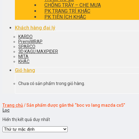
CHỐNG TRẦY – CHE MƯA
PK TRANG TRÍ KHÁC
PK TIỆN ÍCH KHÁC
Khách hàng đại lý
KARDO
PremiWRAP
SPARCO
3D KAGU MAXPIDER
MITA
KHÁC
Giỏ hàng
Chưa có sản phẩm trong giỏ hàng.
Trang chủ
/
Sản phẩm được gắn thẻ “boc vo lang mazda cx5”
Lọc
Hiển thị kết quả duy nhất