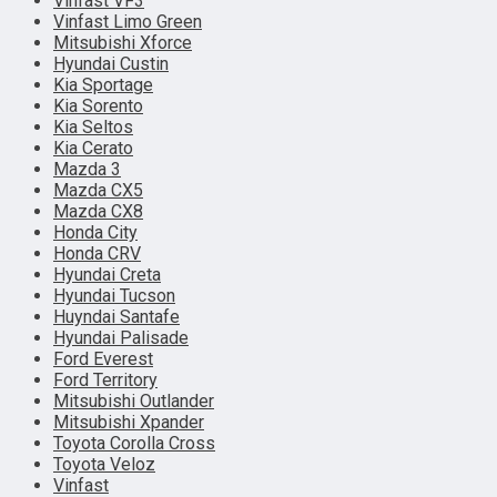
Vinfast VF3
Vinfast Limo Green
Mitsubishi Xforce
Hyundai Custin
Kia Sportage
Kia Sorento
Kia Seltos
Kia Cerato
Mazda 3
Mazda CX5
Mazda CX8
Honda City
Honda CRV
Hyundai Creta
Hyundai Tucson
Huyndai Santafe
Hyundai Palisade
Ford Everest
Ford Territory
Mitsubishi Outlander
Mitsubishi Xpander
Toyota Corolla Cross
Toyota Veloz
Vinfast