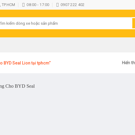
, TP.HCM
08:00 - 17:00
0907 222 402
ìm
ếm:
Hiển th
 BYD Seal Lion tại tphcm”