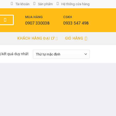
Tài khoản
Sản phẩm
Hệ thống cửa hàng
MUA HÀNG
CSKH
0907 330038
0933 547 498
KHÁCH HÀNG ĐẠI LÝ
GIỎ HÀNG
ị kết quả duy nhất