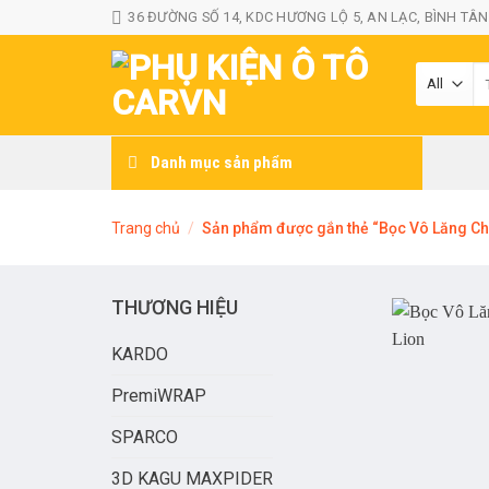
Skip
36 ĐƯỜNG SỐ 14, KDC HƯƠNG LỘ 5, AN LẠC, BÌNH TÂN
to
content
T
ki
Danh mục sản phẩm
Trang chủ
/
Sản phẩm được gắn thẻ “Bọc Vô Lăng Cho
THƯƠNG HIỆU
KARDO
PremiWRAP
SPARCO
3D KAGU MAXPIDER