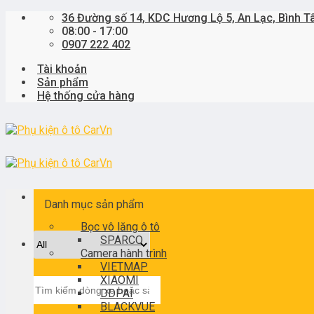
Skip
36 Đường số 14, KDC Hương Lộ 5, An Lạc, Bình T
to
08:00 - 17:00
content
0907 222 402
Tài khoản
Sản phẩm
Hệ thống cửa hàng
Danh mục sản phẩm
Bọc vô lăng ô tô
SPARCO
Camera hành trình
VIETMAP
XIAOMI
Tìm
DDPAI
kiếm:
BLACKVUE