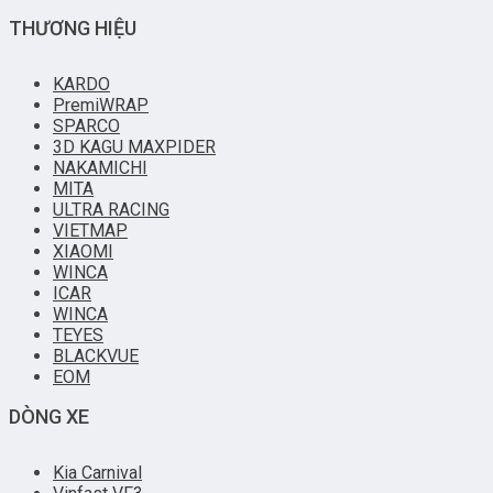
THƯƠNG HIỆU
KARDO
PremiWRAP
SPARCO
3D KAGU MAXPIDER
NAKAMICHI
MITA
ULTRA RACING
VIETMAP
XIAOMI
WINCA
ICAR
WINCA
TEYES
BLACKVUE
EOM
DÒNG XE
Kia Carnival