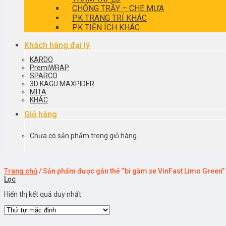
CHỐNG TRẦY – CHE MƯA
PK TRANG TRÍ KHÁC
PK TIỆN ÍCH KHÁC
Khách hàng đại lý
KARDO
PremiWRAP
SPARCO
3D KAGU MAXPIDER
MITA
KHÁC
Giỏ hàng
Chưa có sản phẩm trong giỏ hàng.
Trang chủ
/
Sản phẩm được gắn thẻ “bi gầm xe VinFast Limo Green”
Lọc
Hiển thị kết quả duy nhất