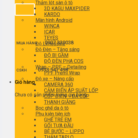
Thảm lót sàn ô tô
3D KAGU MAXPIDER
KARDO
Màn hình Android
WINCA
ICAR
TEYES
0907 330038
MUA HÀNG
Độ Limousine
Độ Đèn – Tăng sáng
ĐỘ BI GẦM
ĐỘ ĐÈN PHA COS
Wrap – PPF – Detailing
0933 547 498
CSKH
PPF Premi Wrap
Độ xe – Nâng cấp
Giỏ hàng
CAMERA 360
CẢM BIẾN ÁP SUẤT LỐP
Chưa có sản phẩm trong giỏ hàng.
CỐP ĐIỆN – ĐÁ CỐP
THANH GIẰNG
Bọc ghế da ô tô
Phụ kiện tiện ích
GHẾ TRẺ EM
GỐI TỰA ĐẦU
BỆ BƯỚC – LIPPO
THẢM TAPLO