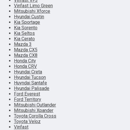
Vinfast VF3
Vinfast Limo Green
Mitsubishi Xforce
Hyundai Custin
Kia Sportage
Kia Sorento
Kia Seltos
Kia Cerato
Mazda 3
Mazda CX5
Mazda CX8
Honda City
Honda CRV
Hyundai Creta
Hyundai Tucson
Huyndai Santafe
Hyundai Palisade
Ford Everest
Ford Territory
Mitsubishi Outlander
Mitsubishi Xpander
Toyota Corolla Cross
Toyota Veloz
Vinfast