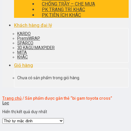
CHỐNG TRẦY – CHE MƯA
PK TRANG TRÍ KHÁC
PK TIỆN ÍCH KHÁC
Khách hàng đại lý
KARDO
PremiWRAP
SPARCO
3D KAGU MAXPIDER
MITA
KHÁC
Giỏ hàng
Chưa có sản phẩm trong giỏ hàng.
Trang chủ
/
Sản phẩm được gắn thẻ “bi gam toyota cross”
Lọc
Hiển thị kết quả duy nhất