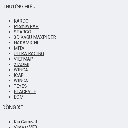
THƯƠNG HIỆU
KARDO
PremiWRAP
SPARCO
3D KAGU MAXPIDER
NAKAMICHI
MITA
ULTRA RACING
VIETMAP
XIAOMI
WINCA
ICAR
WINCA
TEYES
BLACKVUE
EOM
DÒNG XE
Kia Carnival
Vinfast VF3