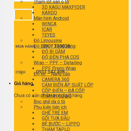
Thảm lót sàn ô tô
3D KAGU MAXPIDER
KARDO
Màn hình Android
WINCA
ICAR
TEYES
Độ Limousine
Độ Đèn – Tăng sáng
0907 330038
MUA HÀNG
ĐỘ BI GẦM
ĐỘ ĐÈN PHA COS
Wrap – PPF – Detailing
PPF Premi Wrap
0933 547 498
CSKH
Độ xe – Nâng cấp
CAMERA 360
Giỏ hàng
CẢM BIẾN ÁP SUẤT LỐP
CỐP ĐIỆN – ĐÁ CỐP
Chưa có sản phẩm trong giỏ hàng.
THANH GIẰNG
Bọc ghế da ô tô
Phụ kiện tiện ích
GHẾ TRẺ EM
GỐI TỰA ĐẦU
BỆ BƯỚC – LIPPO
THẢM TAPLO