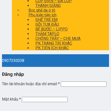
CỐP ĐIỆN – ĐÁ CỐP
THANH GIẰNG
Bọc ghế da ô tô
Phụ kiện tiện ích
GHẾ TRẺ EM
GỐI TỰA ĐẦU
BỆ BƯỚC – LIPPO
THẢM TAPLO
CHỐNG TRẦY – CHE MƯA
PK TRANG TRÍ KHÁC
PK TIỆN ÍCH KHÁC
0907330038
Đăng nhập
Tên tài khoản hoặc địa chỉ email
*
Mật khẩu
*