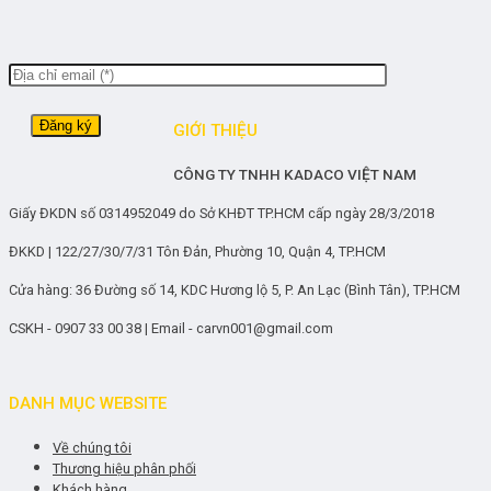
GIỚI THIỆU
CÔNG TY TNHH KADACO VIỆT NAM
Giấy ĐKDN số 0314952049 do Sở KHĐT TP.HCM cấp ngày 28/3/2018
ĐKKD | 122/27/30/7/31 Tôn Đản, Phường 10, Quận 4, TP.HCM
Cửa hàng: 36 Đường số 14, KDC Hương lộ 5, P. An Lạc (Bình Tân), TP.HCM
CSKH - 0907 33 00 38 | Email - carvn001@gmail.com
DANH MỤC WEBSITE
Về chúng tôi
Thương hiệu phân phối
Khách hàng