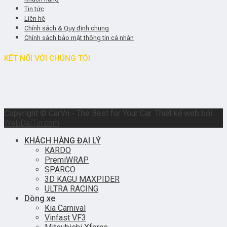
Tin tức
Liên hệ
Chính sách & Quy định chung
Chính sách bảo mật thông tin cá nhân
KẾT NỐI VỚI CHÚNG TÔI
Copyright © CarVn - The Best for Your Car. Thiết kế web bởi
WebDaiTin.com
KHÁCH HÀNG ĐẠI LÝ
KARDO
PremiWRAP
SPARCO
3D KAGU MAXPIDER
ULTRA RACING
Dòng xe
Kia Carnival
Vinfast VF3