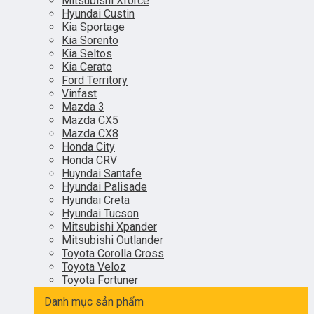
Mitsubishi Xforce
Hyundai Custin
Kia Sportage
Kia Sorento
Kia Seltos
Kia Cerato
Ford Territory
Vinfast
Mazda 3
Mazda CX5
Mazda CX8
Honda City
Honda CRV
Huyndai Santafe
Hyundai Palisade
Hyundai Creta
Hyundai Tucson
Mitsubishi Xpander
Mitsubishi Outlander
Toyota Corolla Cross
Toyota Veloz
Toyota Fortuner
Danh mục sản phẩm