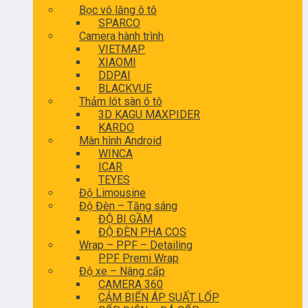
Bọc vô lăng ô tô
SPARCO
Camera hành trình
VIETMAP
XIAOMI
DDPAI
BLACKVUE
Thảm lót sàn ô tô
3D KAGU MAXPIDER
KARDO
Màn hình Android
WINCA
ICAR
TEYES
Độ Limousine
Độ Đèn – Tăng sáng
ĐỘ BI GẦM
ĐỘ ĐÈN PHA COS
Wrap – PPF – Detailing
PPF Premi Wrap
Độ xe – Nâng cấp
CAMERA 360
CẢM BIẾN ÁP SUẤT LỐP