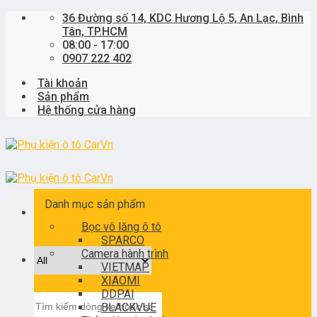
Skip
36 Đường số 14, KDC Hương Lộ 5, An Lạc, Bình
to
Tân, TP.HCM
content
08:00 - 17:00
0907 222 402
Tài khoản
Sản phẩm
Hệ thống cửa hàng
Danh mục sản phẩm
Bọc vô lăng ô tô
SPARCO
Camera hành trình
VIETMAP
XIAOMI
DDPAI
Tìm
BLACKVUE
kiếm: