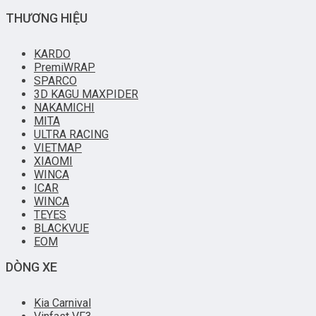
THƯƠNG HIỆU
KARDO
PremiWRAP
SPARCO
3D KAGU MAXPIDER
NAKAMICHI
MITA
ULTRA RACING
VIETMAP
XIAOMI
WINCA
ICAR
WINCA
TEYES
BLACKVUE
EOM
DÒNG XE
Kia Carnival