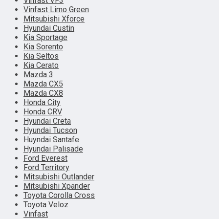
Vinfast VF3
Vinfast Limo Green
Mitsubishi Xforce
Hyundai Custin
Kia Sportage
Kia Sorento
Kia Seltos
Kia Cerato
Mazda 3
Mazda CX5
Mazda CX8
Honda City
Honda CRV
Hyundai Creta
Hyundai Tucson
Huyndai Santafe
Hyundai Palisade
Ford Everest
Ford Territory
Mitsubishi Outlander
Mitsubishi Xpander
Toyota Corolla Cross
Toyota Veloz
Vinfast