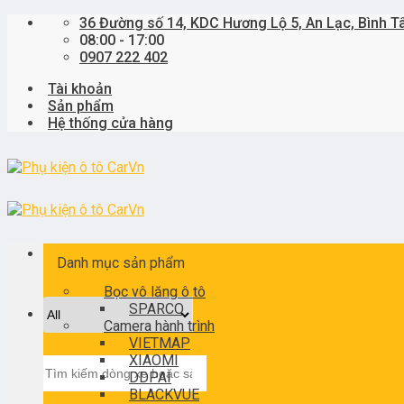
Skip
36 Đường số 14, KDC Hương Lộ 5, An Lạc, Bình T
to
08:00 - 17:00
content
0907 222 402
Tài khoản
Sản phẩm
Hệ thống cửa hàng
Danh mục sản phẩm
Bọc vô lăng ô tô
SPARCO
Camera hành trình
VIETMAP
XIAOMI
Tìm
DDPAI
kiếm:
BLACKVUE