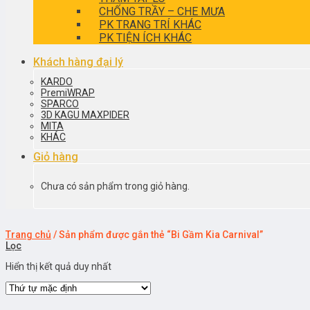
CHỐNG TRẦY – CHE MƯA
PK TRANG TRÍ KHÁC
PK TIỆN ÍCH KHÁC
Khách hàng đại lý
KARDO
PremiWRAP
SPARCO
3D KAGU MAXPIDER
MITA
KHÁC
Giỏ hàng
Chưa có sản phẩm trong giỏ hàng.
Trang chủ
/
Sản phẩm được gắn thẻ “Bi Gầm Kia Carnival”
Lọc
Hiển thị kết quả duy nhất