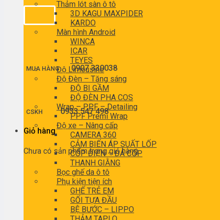
Thảm lót sàn ô tô
3D KAGU MAXPIDER
KARDO
Màn hình Android
WINCA
ICAR
TEYES
0907 330038
MUA HÀNG
Độ Limousine
Độ Đèn – Tăng sáng
ĐỘ BI GẦM
ĐỘ ĐÈN PHA COS
Wrap – PPF – Detailing
0933 547 498
CSKH
PPF Premi Wrap
Độ xe – Nâng cấp
Giỏ hàng
CAMERA 360
CẢM BIẾN ÁP SUẤT LỐP
Chưa có sản phẩm trong giỏ hàng.
CỐP ĐIỆN – ĐÁ CỐP
THANH GIẰNG
Bọc ghế da ô tô
Phụ kiện tiện ích
GHẾ TRẺ EM
GỐI TỰA ĐẦU
BỆ BƯỚC – LIPPO
THẢM TAPLO