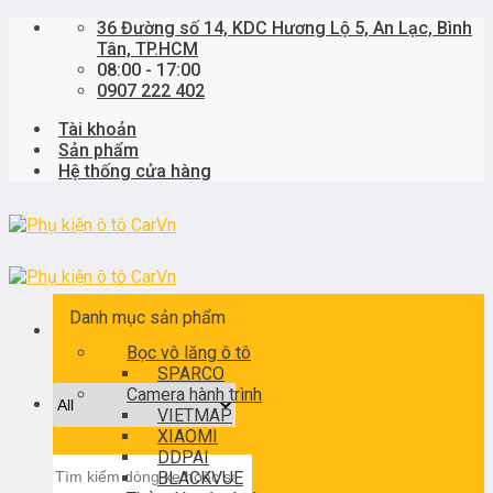
Skip
36 Đường số 14, KDC Hương Lộ 5, An Lạc, Bình
to
Tân, TP.HCM
content
08:00 - 17:00
0907 222 402
Tài khoản
Sản phẩm
Hệ thống cửa hàng
Danh mục sản phẩm
Bọc vô lăng ô tô
SPARCO
Camera hành trình
VIETMAP
XIAOMI
DDPAI
Tìm
BLACKVUE
kiếm: