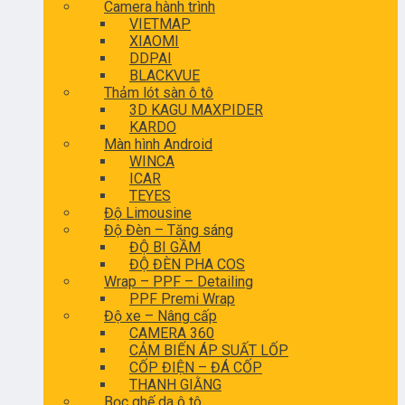
Camera hành trình
VIETMAP
XIAOMI
DDPAI
BLACKVUE
Thảm lót sàn ô tô
3D KAGU MAXPIDER
KARDO
Màn hình Android
WINCA
ICAR
TEYES
Độ Limousine
Độ Đèn – Tăng sáng
ĐỘ BI GẦM
ĐỘ ĐÈN PHA COS
Wrap – PPF – Detailing
PPF Premi Wrap
Độ xe – Nâng cấp
CAMERA 360
CẢM BIẾN ÁP SUẤT LỐP
CỐP ĐIỆN – ĐÁ CỐP
THANH GIẰNG
Bọc ghế da ô tô