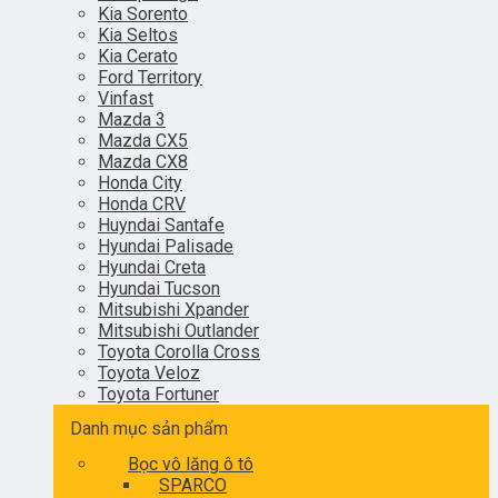
Kia Sorento
Kia Seltos
Kia Cerato
Ford Territory
Vinfast
Mazda 3
Mazda CX5
Mazda CX8
Honda City
Honda CRV
Huyndai Santafe
Hyundai Palisade
Hyundai Creta
Hyundai Tucson
Mitsubishi Xpander
Mitsubishi Outlander
Toyota Corolla Cross
Toyota Veloz
Toyota Fortuner
Danh mục sản phẩm
Bọc vô lăng ô tô
SPARCO