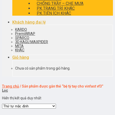
CHỐNG TRẦY – CHE MƯA
PK TRANG TRÍ KHÁC
PK TIỆN ÍCH KHÁC
Khách hàng đại lý
KARDO
PremiWRAP
SPARCO
3D KAGU MAXPIDER
MITA
KHÁC
Giỏ hàng
Chưa có sản phẩm trong giỏ hàng.
Trang chủ
/
Sản phẩm được gắn thẻ “bệ tỳ tay cho vinfast vf3”
Lọc
Hiển thị kết quả duy nhất