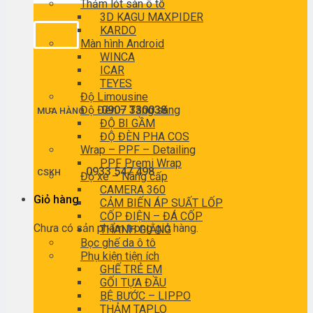
Thảm lót sàn ô tô
3D KAGU MAXPIDER
KARDO
Màn hình Android
WINCA
ICAR
TEYES
Độ Limousine
Độ Đèn – Tăng sáng
0907 330038
MUA HÀNG
ĐỘ BI GẦM
ĐỘ ĐÈN PHA COS
Wrap – PPF – Detailing
PPF Premi Wrap
0933 547 498
CSKH
Độ xe – Nâng cấp
CAMERA 360
Giỏ hàng
CẢM BIẾN ÁP SUẤT LỐP
CỐP ĐIỆN – ĐÁ CỐP
Chưa có sản phẩm trong giỏ hàng.
THANH GIẰNG
Bọc ghế da ô tô
Phụ kiện tiện ích
GHẾ TRẺ EM
GỐI TỰA ĐẦU
BỆ BƯỚC – LIPPO
THẢM TAPLO