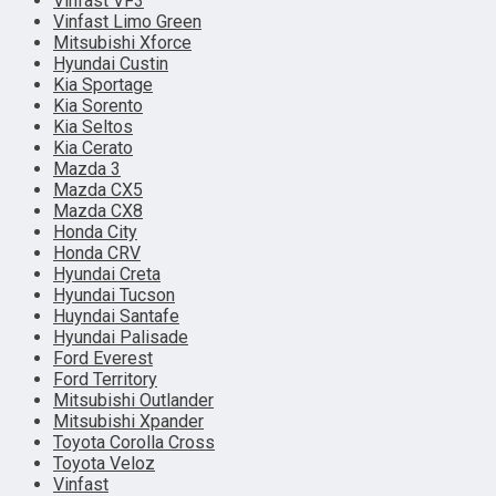
Vinfast VF3
Vinfast Limo Green
Mitsubishi Xforce
Hyundai Custin
Kia Sportage
Kia Sorento
Kia Seltos
Kia Cerato
Mazda 3
Mazda CX5
Mazda CX8
Honda City
Honda CRV
Hyundai Creta
Hyundai Tucson
Huyndai Santafe
Hyundai Palisade
Ford Everest
Ford Territory
Mitsubishi Outlander
Mitsubishi Xpander
Toyota Corolla Cross
Toyota Veloz
Vinfast