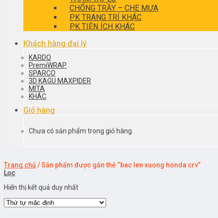
CHỐNG TRẦY – CHE MƯA
PK TRANG TRÍ KHÁC
PK TIỆN ÍCH KHÁC
Khách hàng đại lý
KARDO
PremiWRAP
SPARCO
3D KAGU MAXPIDER
MITA
KHÁC
Giỏ hàng
Chưa có sản phẩm trong giỏ hàng.
Trang chủ
/
Sản phẩm được gắn thẻ “bac len xuong honda crv”
Lọc
Hiển thị kết quả duy nhất