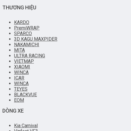
THƯƠNG HIỆU
KARDO
PremiWRAP
SPARCO
3D KAGU MAXPIDER
NAKAMICHI
MITA
ULTRA RACING
VIETMAP
XIAOMI
WINCA
ICAR
WINCA
TEYES
BLACKVUE
EOM
DÒNG XE
Kia Carnival