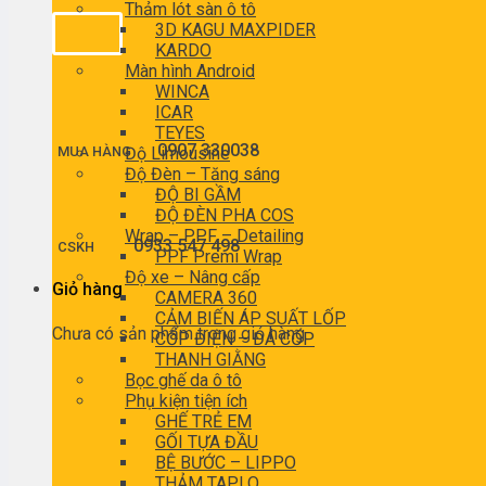
Thảm lót sàn ô tô
3D KAGU MAXPIDER
KARDO
Màn hình Android
WINCA
ICAR
TEYES
0907 330038
MUA HÀNG
Độ Limousine
Độ Đèn – Tăng sáng
ĐỘ BI GẦM
ĐỘ ĐÈN PHA COS
Wrap – PPF – Detailing
0933 547 498
CSKH
PPF Premi Wrap
Độ xe – Nâng cấp
Giỏ hàng
CAMERA 360
CẢM BIẾN ÁP SUẤT LỐP
Chưa có sản phẩm trong giỏ hàng.
CỐP ĐIỆN – ĐÁ CỐP
THANH GIẰNG
Bọc ghế da ô tô
Phụ kiện tiện ích
GHẾ TRẺ EM
GỐI TỰA ĐẦU
BỆ BƯỚC – LIPPO
THẢM TAPLO