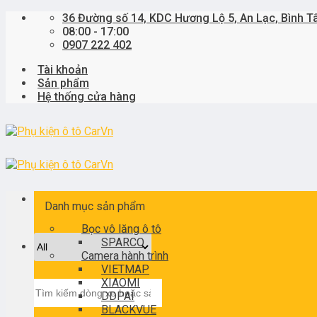
Skip
36 Đường số 14, KDC Hương Lộ 5, An Lạc, Bình T
to
08:00 - 17:00
content
0907 222 402
Tài khoản
Sản phẩm
Hệ thống cửa hàng
Danh mục sản phẩm
Bọc vô lăng ô tô
SPARCO
Camera hành trình
VIETMAP
XIAOMI
Tìm
DDPAI
kiếm:
BLACKVUE