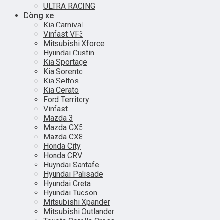
ULTRA RACING
Dòng xe
Kia Carnival
Vinfast VF3
Mitsubishi Xforce
Hyundai Custin
Kia Sportage
Kia Sorento
Kia Seltos
Kia Cerato
Ford Territory
Vinfast
Mazda 3
Mazda CX5
Mazda CX8
Honda City
Honda CRV
Huyndai Santafe
Hyundai Palisade
Hyundai Creta
Hyundai Tucson
Mitsubishi Xpander
Mitsubishi Outlander