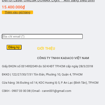
Đèn bi Laser OMEGA DOMAX Light – Ánh sáng siêu đỉnh
15.400.000
₫
Thêm vào giỏ hàng
GIỚI THIỆU
CÔNG TY TNHH KADACO VIỆT NAM
Giấy ĐKDN số 0314952049 do Sở KHĐT TP.HCM cấp ngày 28/3/2018
ĐKKD | 122/27/30/7/31 Tôn Đản, Phường 10, Quận 4, TP.HCM
Cửa hàng: 36 Đường số 14, KDC Hương lộ 5, P. An Lạc (Bình Tân), TP.HCM
CSKH - 0907 33 00 38 | Email - carvn001@gmail.com