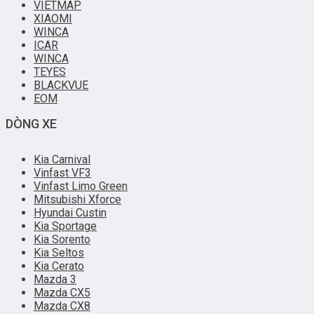
VIETMAP
XIAOMI
WINCA
ICAR
WINCA
TEYES
BLACKVUE
EOM
DÒNG XE
Kia Carnival
Vinfast VF3
Vinfast Limo Green
Mitsubishi Xforce
Hyundai Custin
Kia Sportage
Kia Sorento
Kia Seltos
Kia Cerato
Mazda 3
Mazda CX5
Mazda CX8