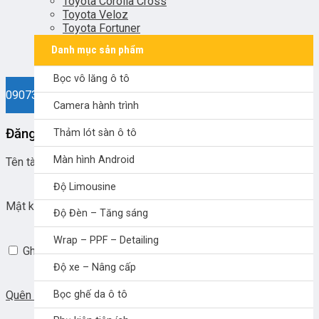
Toyota Corolla Cross
Toyota Veloz
Toyota Fortuner
Danh mục sản phẩm
Bọc vô lăng ô tô
0907330038
Camera hành trình
Đăng nhập
Thảm lót sàn ô tô
Màn hình Android
Tên tài khoản hoặc địa chỉ email
*
Độ Limousine
Mật khẩu
*
Độ Đèn – Tăng sáng
Wrap – PPF – Detailing
Ghi nhớ mật khẩu
Đăng nhập
Độ xe – Nâng cấp
Bọc ghế da ô tô
Quên mật khẩu?