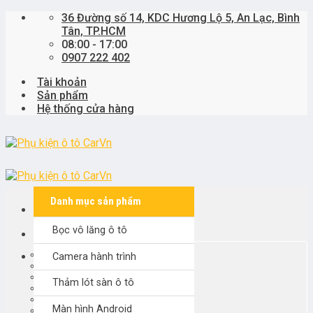
Skip
36 Đường số 14, KDC Hương Lộ 5, An Lạc, Bình
to
Tân, TP.HCM
content
08:00 - 17:00
0907 222 402
Tài khoản
Sản phẩm
Hệ thống cửa hàng
Danh mục sản phẩm
Bọc vô lăng ô tô
Khách hàng đại lý
KARDO
Camera hành trình
PremiWRAP
SPARCO
Thảm lót sàn ô tô
3D KAGU MAXPIDER
Tìm
MITA
kiếm:
Màn hình Android
KHÁC