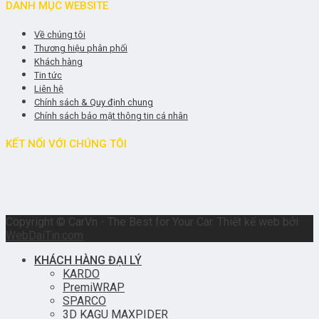
DANH MỤC WEBSITE
Về chúng tôi
Thương hiệu phân phối
Khách hàng
Tin tức
Liên hệ
Chính sách & Quy định chung
Chính sách bảo mật thông tin cá nhân
KẾT NỐI VỚI CHÚNG TÔI
Copyright © CarVn - The Best for Your Car. Thiết kế web bởi
WebDaiTin.com
KHÁCH HÀNG ĐẠI LÝ
KARDO
PremiWRAP
SPARCO
3D KAGU MAXPIDER