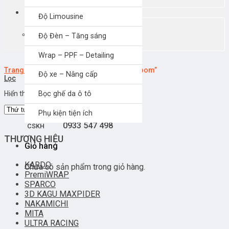
Giỏ hàng
Độ Limousine
Chưa có sản phẩm trong giỏ hàng.
Độ Đèn – Tăng sáng
Wrap – PPF – Detailing
Trang chủ
/
Sản phẩm được gắn thẻ “aozoom”
Độ xe – Nâng cấp
Lọc
0907 330038
MUA HÀNG
Hiển thị tất cả 2 kết quả
Bọc ghế da ô tô
Phụ kiện tiện ích
0933 547 498
CSKH
THƯƠNG HIỆU
Giỏ hàng
KARDO
Chưa có sản phẩm trong giỏ hàng.
PremiWRAP
SPARCO
3D KAGU MAXPIDER
NAKAMICHI
MITA
ULTRA RACING