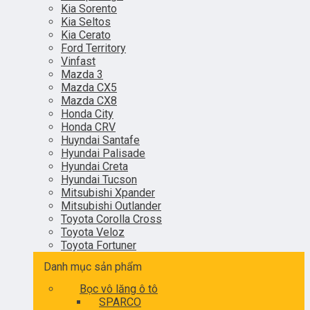
Kia Sorento
Kia Seltos
Kia Cerato
Ford Territory
Vinfast
Mazda 3
Mazda CX5
Mazda CX8
Honda City
Honda CRV
Huyndai Santafe
Hyundai Palisade
Hyundai Creta
Hyundai Tucson
Mitsubishi Xpander
Mitsubishi Outlander
Toyota Corolla Cross
Toyota Veloz
Toyota Fortuner
Danh mục sản phẩm
Bọc vô lăng ô tô
SPARCO