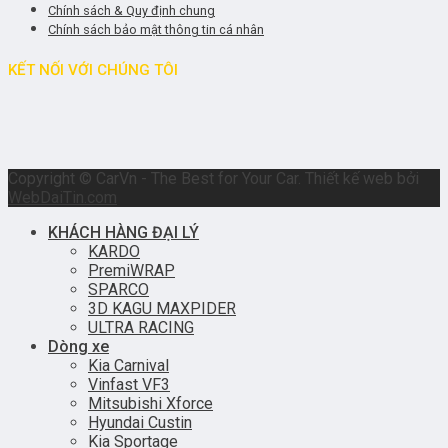
Chính sách & Quy định chung
Chính sách bảo mật thông tin cá nhân
KẾT NỐI VỚI CHÚNG TÔI
Copyright © CarVn - The Best for Your Car. Thiết kế web bởi
WebDaiTin.com
KHÁCH HÀNG ĐẠI LÝ
KARDO
PremiWRAP
SPARCO
3D KAGU MAXPIDER
ULTRA RACING
Dòng xe
Kia Carnival
Vinfast VF3
Mitsubishi Xforce
Hyundai Custin
Kia Sportage