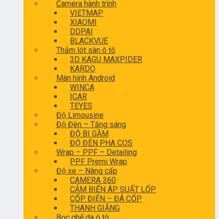
Camera hành trình
VIETMAP
XIAOMI
DDPAI
BLACKVUE
Thảm lót sàn ô tô
3D KAGU MAXPIDER
KARDO
Màn hình Android
WINCA
ICAR
TEYES
Độ Limousine
Độ Đèn – Tăng sáng
ĐỘ BI GẦM
ĐỘ ĐÈN PHA COS
Wrap – PPF – Detailing
PPF Premi Wrap
Độ xe – Nâng cấp
CAMERA 360
CẢM BIẾN ÁP SUẤT LỐP
CỐP ĐIỆN – ĐÁ CỐP
THANH GIẰNG
Bọc ghế da ô tô