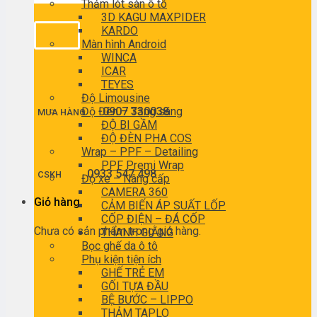
Thảm lót sàn ô tô
3D KAGU MAXPIDER
KARDO
Màn hình Android
WINCA
ICAR
TEYES
Độ Limousine
Độ Đèn – Tăng sáng
0907 330038
MUA HÀNG
ĐỘ BI GẦM
ĐỘ ĐÈN PHA COS
Wrap – PPF – Detailing
PPF Premi Wrap
0933 547 498
CSKH
Độ xe – Nâng cấp
CAMERA 360
Giỏ hàng
CẢM BIẾN ÁP SUẤT LỐP
CỐP ĐIỆN – ĐÁ CỐP
Chưa có sản phẩm trong giỏ hàng.
THANH GIẰNG
Bọc ghế da ô tô
Phụ kiện tiện ích
GHẾ TRẺ EM
GỐI TỰA ĐẦU
BỆ BƯỚC – LIPPO
THẢM TAPLO