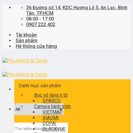
Skip
36 Đường số 14, KDC Hương Lộ 5, An Lạc, Bình
to
Tân, TP.HCM
content
08:00 - 17:00
0907 222 402
Tài khoản
Sản phẩm
Hệ thống cửa hàng
Danh mục sản phẩm
Bọc vô lăng ô tô
SPARCO
Camera hành trình
VIETMAP
XIAOMI
DDPAI
Tìm
BLACKVUE
kiếm: