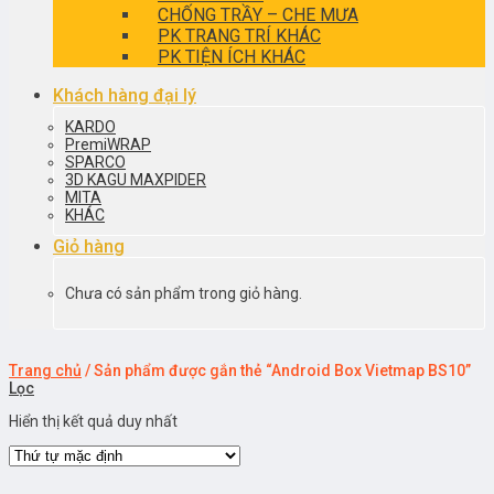
CHỐNG TRẦY – CHE MƯA
PK TRANG TRÍ KHÁC
PK TIỆN ÍCH KHÁC
Khách hàng đại lý
KARDO
PremiWRAP
SPARCO
3D KAGU MAXPIDER
MITA
KHÁC
Giỏ hàng
Chưa có sản phẩm trong giỏ hàng.
Trang chủ
/
Sản phẩm được gắn thẻ “Android Box Vietmap BS10”
Lọc
Hiển thị kết quả duy nhất