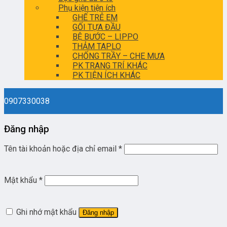
Phụ kiện tiện ích
GHẾ TRẺ EM
GỐI TỰA ĐẦU
BỆ BƯỚC – LIPPO
THẢM TAPLO
CHỐNG TRẦY – CHE MƯA
PK TRANG TRÍ KHÁC
PK TIỆN ÍCH KHÁC
0907330038
Đăng nhập
Tên tài khoản hoặc địa chỉ email
*
Mật khẩu
*
Ghi nhớ mật khẩu
Đăng nhập