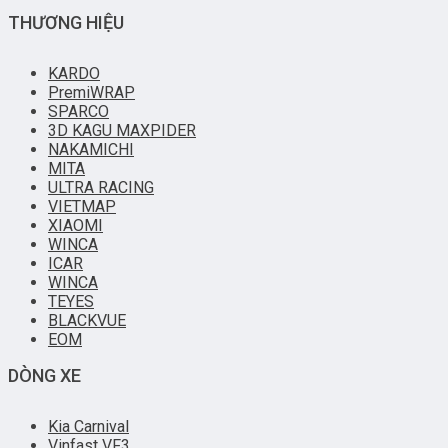
THƯƠNG HIỆU
KARDO
PremiWRAP
SPARCO
3D KAGU MAXPIDER
NAKAMICHI
MITA
ULTRA RACING
VIETMAP
XIAOMI
WINCA
ICAR
WINCA
TEYES
BLACKVUE
EOM
DÒNG XE
Kia Carnival
Vinfast VF3