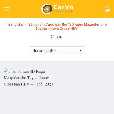
Skip
to
content
Trang chủ
/
Sản phẩm được gắn thẻ “3D Kagu Maxpider cho
Toyota Innova Cross HEV”
LỌC