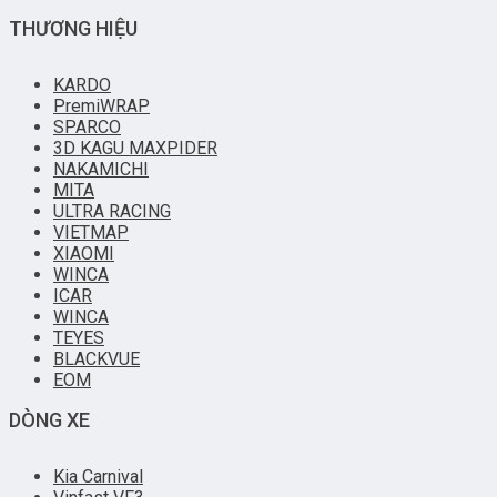
THƯƠNG HIỆU
KARDO
PremiWRAP
SPARCO
3D KAGU MAXPIDER
NAKAMICHI
MITA
ULTRA RACING
VIETMAP
XIAOMI
WINCA
ICAR
WINCA
TEYES
BLACKVUE
EOM
DÒNG XE
Kia Carnival