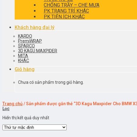
CHỐNG TRẦY – CHE MƯA
PK TRANG TRÍ KHÁC
PK TIỆN ÍCH KHÁC
Khách hàng đại lý
KARDO
PremiWRAP
SPARCO
3D KAGU MAXPIDER
MITA
KHÁC
Giỏ hàng
Chưa có sản phẩm trong giỏ hàng.
Trang chủ
/
Sản phẩm được gắn thẻ “3D Kagu Maxpider Cho BMW X3
Lọc
Hiển thị kết quả duy nhất