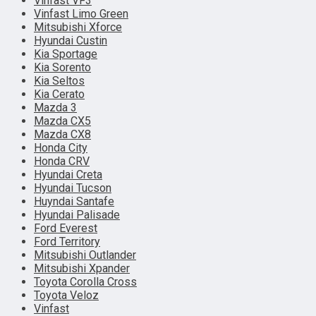
Vinfast VF3
Vinfast Limo Green
Mitsubishi Xforce
Hyundai Custin
Kia Sportage
Kia Sorento
Kia Seltos
Kia Cerato
Mazda 3
Mazda CX5
Mazda CX8
Honda City
Honda CRV
Hyundai Creta
Hyundai Tucson
Huyndai Santafe
Hyundai Palisade
Ford Everest
Ford Territory
Mitsubishi Outlander
Mitsubishi Xpander
Toyota Corolla Cross
Toyota Veloz
Vinfast