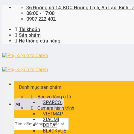
Skip
36 Đường số 14, KDC Hương Lộ 5, An Lạc, Bình T
to
08:00 - 17:00
content
0907 222 402
Tài khoản
Sản phẩm
Hệ thống cửa hàng
Danh mục sản phẩm
Bọc vô lăng ô tô
SPARCO
Camera hành trình
VIETMAP
XIAOMI
Tìm
DDPAI
kiếm:
BLACKVUE