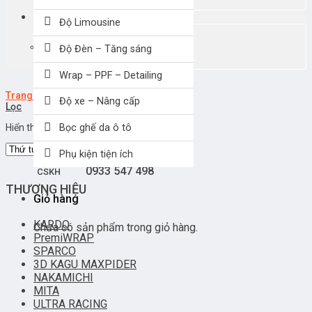
Giỏ hàng
Độ Limousine
Chưa có sản phẩm trong giỏ hàng.
Độ Đèn – Tăng sáng
Wrap – PPF – Detailing
Trang chủ
/
Dòng xe
/
Toyota Alphard
Độ xe – Nâng cấp
Lọc
0907 330038
MUA HÀNG
Hiển thị kết quả duy nhất
Bọc ghế da ô tô
Phụ kiện tiện ích
0933 547 498
CSKH
THƯƠNG HIỆU
Giỏ hàng
KARDO
Chưa có sản phẩm trong giỏ hàng.
PremiWRAP
SPARCO
3D KAGU MAXPIDER
NAKAMICHI
MITA
ULTRA RACING