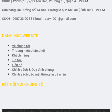
ĐKKD | 122/27/30/7/31 Tôn Đản, Phường 10, Quận 4, TP.HCM
Cửa hàng: 36 Đường số 14, KDC Hương lộ 5, P. An Lạc (Bình Tân), TP.HCM
CSKH - 0907 33 00 38 | Email - carvn001@gmail.com
DANH MỤC WEBSITE
Về chúng tôi
Thương hiệu phân phối
Khách hàng
Tin tức
Liên hệ
Chính sách & Quy định chung
Chính sách bảo mật thông tin cá nhân
KẾT NỐI VỚI CHÚNG TÔI
Copyright © CarVn - The Best for Your Car. Thiết kế web bởi