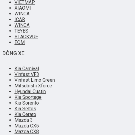
VIETMAP
XIAOMI
WINCA
ICAR
WINCA
TEYES
BLACKVUE
EOM
DÒNG XE
Kia Carnival
Vinfast VF3
Vinfast Limo Green
Mitsubishi Xforce
Hyundai Custin
Kia Sportage
Kia Sorento
Kia Seltos
Kia Cerato
Mazda 3
Mazda CX5
Mazda CX8