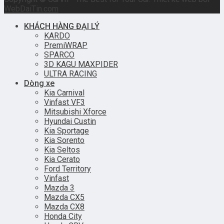
WebDaiTin.com
KHÁCH HÀNG ĐẠI LÝ
KARDO
PremiWRAP
SPARCO
3D KAGU MAXPIDER
ULTRA RACING
Dòng xe
Kia Carnival
Vinfast VF3
Mitsubishi Xforce
Hyundai Custin
Kia Sportage
Kia Sorento
Kia Seltos
Kia Cerato
Ford Territory
Vinfast
Mazda 3
Mazda CX5
Mazda CX8
Honda City