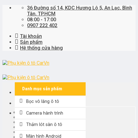
Skip
36 Đường số 14, KDC Hương Lộ 5, An Lạc, Bình
to
Tân, TP.HCM
content
08:00 - 17:00
0907 222 402
Tài khoản
Sản phẩm
Hệ thống cửa hàng
Danh mục sản phẩm
Bọc vô lăng ô tô
Khách hàng đại lý
KARDO
Camera hành trình
PremiWRAP
SPARCO
Thảm lót sàn ô tô
3D KAGU MAXPIDER
Tìm
MITA
kiếm:
Màn hình Android
KHÁC