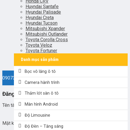
Honda CRV
Huyndai Santafe
Hyundai Palisade
Hyundai Creta
Hyundai Tucson
Mitsubishi Xpander
Mitsubishi Outlander
Toyota Corolla Cross
Toyota Veloz
Toyota Fortuner
Danh mục sản phẩm
Bọc vô lăng ô tô
0907330038
Camera hành trình
Đăng nhập
Thảm lót sàn ô tô
Màn hình Android
Tên tài khoản hoặc địa chỉ email
*
Độ Limousine
Mật khẩu
*
Độ Đèn – Tăng sáng