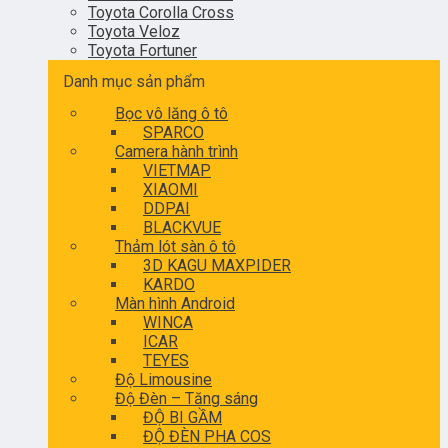
Toyota Corolla Cross
Toyota Veloz
Toyota Fortuner
Danh mục sản phẩm
Bọc vô lăng ô tô
SPARCO
Camera hành trình
VIETMAP
XIAOMI
DDPAI
BLACKVUE
Thảm lót sàn ô tô
3D KAGU MAXPIDER
KARDO
Màn hình Android
WINCA
ICAR
TEYES
Độ Limousine
Độ Đèn – Tăng sáng
ĐỘ BI GẦM
ĐỘ ĐÈN PHA COS