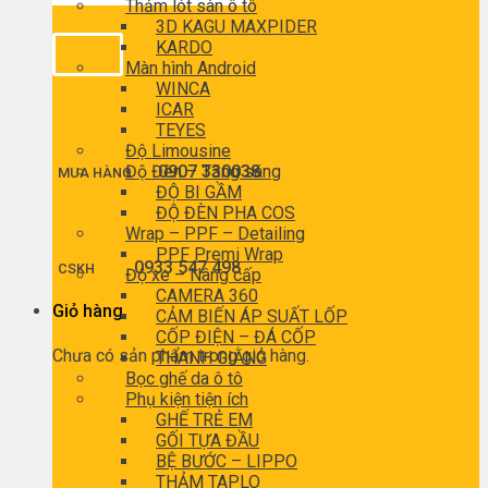
Thảm lót sàn ô tô
3D KAGU MAXPIDER
KARDO
Màn hình Android
WINCA
ICAR
TEYES
Độ Limousine
Độ Đèn – Tăng sáng
0907 330038
MUA HÀNG
ĐỘ BI GẦM
ĐỘ ĐÈN PHA COS
Wrap – PPF – Detailing
PPF Premi Wrap
0933 547 498
CSKH
Độ xe – Nâng cấp
CAMERA 360
Giỏ hàng
CẢM BIẾN ÁP SUẤT LỐP
CỐP ĐIỆN – ĐÁ CỐP
Chưa có sản phẩm trong giỏ hàng.
THANH GIẰNG
Bọc ghế da ô tô
Phụ kiện tiện ích
GHẾ TRẺ EM
GỐI TỰA ĐẦU
BỆ BƯỚC – LIPPO
THẢM TAPLO