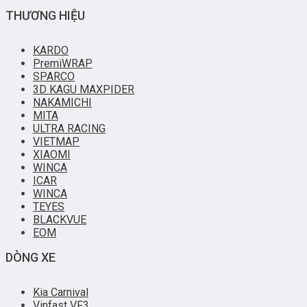
THƯƠNG HIỆU
KARDO
PremiWRAP
SPARCO
3D KAGU MAXPIDER
NAKAMICHI
MITA
ULTRA RACING
VIETMAP
XIAOMI
WINCA
ICAR
WINCA
TEYES
BLACKVUE
EOM
DÒNG XE
Kia Carnival
Vinfast VF3