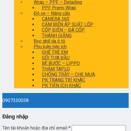
Wrap – PPF – Detailing
PPF Premi Wrap
Độ xe – Nâng cấp
CAMERA 360
CẢM BIẾN ÁP SUẤT LỐP
CỐP ĐIỆN – ĐÁ CỐP
THANH GIẰNG
Bọc ghế da ô tô
Phụ kiện tiện ích
GHẾ TRẺ EM
GỐI TỰA ĐẦU
BỆ BƯỚC – LIPPO
THẢM TAPLO
CHỐNG TRẦY – CHE MƯA
PK TRANG TRÍ KHÁC
PK TIỆN ÍCH KHÁC
0907330038
Đăng nhập
Tên tài khoản hoặc địa chỉ email
*