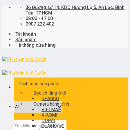
Skip
36 Đường số 14, KDC Hương Lộ 5, An Lạc, Bình
to
Tân, TP.HCM
content
08:00 - 17:00
0907 222 402
Tài khoản
Sản phẩm
Hệ thống cửa hàng
Danh mục sản phẩm
Bọc vô lăng ô tô
SPARCO
Camera hành trình
VIETMAP
XIAOMI
DDPAI
Tìm
BLACKVUE
kiếm: