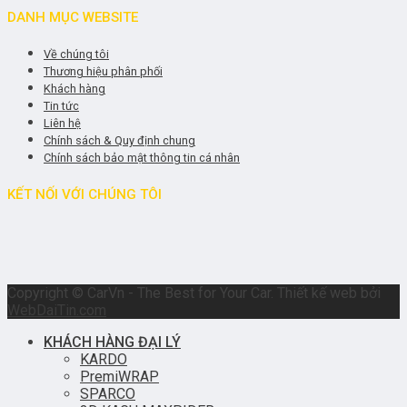
DANH MỤC WEBSITE
Về chúng tôi
Thương hiệu phân phối
Khách hàng
Tin tức
Liên hệ
Chính sách & Quy định chung
Chính sách bảo mật thông tin cá nhân
KẾT NỐI VỚI CHÚNG TÔI
Copyright © CarVn - The Best for Your Car. Thiết kế web bởi
WebDaiTin.com
KHÁCH HÀNG ĐẠI LÝ
KARDO
PremiWRAP
SPARCO