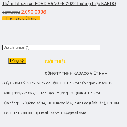
Thảm lót sàn xe FORD RANGER 2023 thương hiệu KARDO
2.090.000
₫
2.290.000
₫
Thêm vào giỏ hàng
GIỚI THIỆU
CÔNG TY TNHH KADACO VIỆT NAM
Giấy ĐKDN số 0314952049 do Sở KHĐT TP.HCM cấp ngày 28/3/2018
ĐKKD | 122/27/30/7/31 Tôn Đản, Phường 10, Quận 4, TP.HCM
Cửa hàng: 36 Đường số 14, KDC Hương lộ 5, P. An Lạc (Bình Tân), TP.HCM
CSKH - 0907 33 00 38 | Email - carvn001@gmail.com