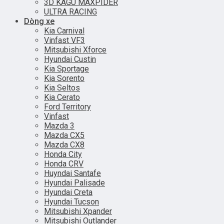
3D KAGU MAXPIDER
ULTRA RACING
Dòng xe
Kia Carnival
Vinfast VF3
Mitsubishi Xforce
Hyundai Custin
Kia Sportage
Kia Sorento
Kia Seltos
Kia Cerato
Ford Territory
Vinfast
Mazda 3
Mazda CX5
Mazda CX8
Honda City
Honda CRV
Huyndai Santafe
Hyundai Palisade
Hyundai Creta
Hyundai Tucson
Mitsubishi Xpander
Mitsubishi Outlander